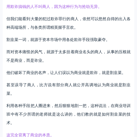
用欺诈搞钱的人不叫商人，因为这种行为与抢劫无异。
但我们能看到大量的犯过欺诈罪行的商人，依然可以悠然自得的出入各
种高端场所，与各类所谓精英握手言欢。
割韭菜一词，就源于资本市场中用各处欺诈手段强取豪夺。
而对资本痛恨的风气，就源于太多挂着商业名头的商人，从事的压根就
不是商业，而是诈业。
他们破坏了商业的名声，让人们误以为商业就是欺诈，就是割韭菜。
甚至误导了商人，比方说有部分商人就公开高调地认为商业就是割韭
菜。
利用各种手段把人圈进来，然后狠狠地割一把，这种说法，在商业培训
班中有不少所谓的老师就是这么讲的，他们教的就是如何割韭菜的技
术。
这完全背离了商业的本质。