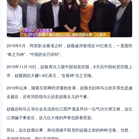
2015年5月，阿里影业暴涨之时，赵薇减持套现近10亿港元，一度股民
“奉之为神”，“中国的女巴菲特”。
2015年11月10日，赵薇再次入股中国创意控股，8天后中国创意控股上
市，赵薇因此大赚1.9亿港元，“女股神”当之无愧。
2010年以来，随着互联网经济蓬勃发展，赵薇夫妇和马云的关系也是越
走越近，还有消息指马云还是赵薇女儿的干爹。
赵薇还和马云等社会名流前往江西芦溪县拜访一位气功大师王林，这位
江湖骗子事发后，这几位大佬的声誉也跟着受损。
所以，这次赵薇出事，舆论很难不联想到赵薇之前的种种交集，当然，
具体情况如何，我们不得而知。