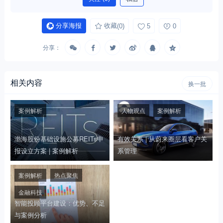
分享海报
收藏
(0)
5
0
分享：
相关内容
换一批
案例解析
人物观点
案例解析
渤海股份基础设施公募REITs申
有效关系 | 从蔚来圈层看客户关
报设立方案 | 案例解析
系管理
案例解析
热点聚焦
金融科技
智能投顾平台建设：优势、不足
与案例分析