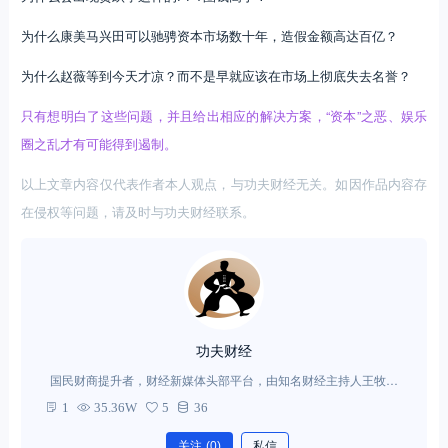
为什么康美马兴田可以驰骋资本市场数十年，造假金额高达百亿？
为什么赵薇等到今天才凉？而不是早就应该在市场上彻底失去名誉？
只有想明白了这些问题，并且给出相应的解决方案，“资本”之恶、娱乐
圈之乱才有可能得到遏制。
以上文章内容仅代表作者本人观点，与功夫财经无关。如因作品内容存
在侵权等问题，请及时与功夫财经联系。
功夫财经
国民财商提升者，财经新媒体头部平台，由知名财经主持人王牧笛
创办。汇聚中国“极具圈层价值的财经学者天团”，通过音频、时评文
1
35.36W
5
36
章、直播、社群活动，每天第一时间解读财经事件，透视财富生
活。这里是财经江湖，这里有真功夫。
关注
(0)
私信