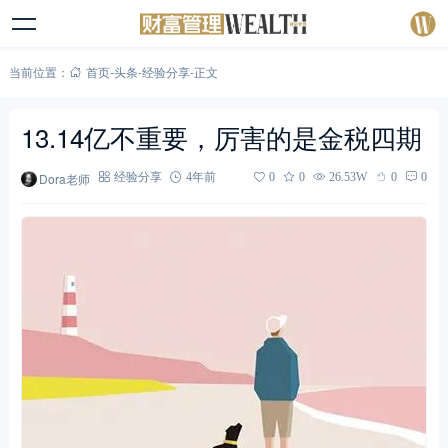
当前位置：
首页
-
头条
-
经验分享
-
正文
13.14亿不重要，厉害的是金税四期
Dora老师
经验分享
4年前
0
0
26.53W
0
0