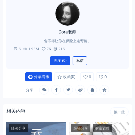
Dora老师
舍不得让你在保险上走弯路。
6
1.93M
76
216
关注
(0)
私信
分享海报
收藏
(0)
0
0
分享：
相关内容
换一批
经验分享
经验分享
财富管理