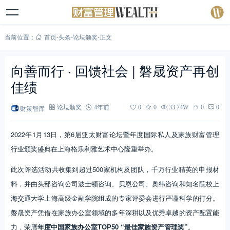
当前位置：
首页
-
头条
-
论坛颁奖
-
正文
向善而行 · 回馈社会 | 磐晟资产再创
佳绩
财策智库
论坛颁奖
4年前
0
0
33.74W
0
0
2022年1月13日，第6届亚太财富论坛暨年度国际私人及家族财富管理
行业颁奖盛典在上海格乐利雅艺术中心隆重举办。
此次评选活动共收集到超过500家机构及团队，千万行业精英的申报材
料，并由头部咨询公司波士顿咨询、贝恩公司、奥纬咨询和知名院校上
海交通大学上海高级金融学院组成的专家评委会进行严谨科学的打分。
磐晟资产凭借在家族办公室领域的多年深耕以及优秀卓越的资产配置能
力，荣膺
年度中国家族办公室TOP50 “最佳家族资产管理奖”
。