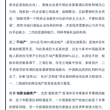
然未必是创始企业）。家族企业是中国企业家最难以割舍和倾注心
力的，很多创一代企业家心有猛虎，励精图治，正如曹德旺先生所
说：“国家培养一个民营企业家所付出的代价太大太大，不要轻易言
退”。然而当他们面临企业传承的时候，才发现所需要的心力并不比
白手起家少。二代的意愿和能力，同样考验长远的布局。
其二“
不动产
”，20%住宅/80%商业地产（甚至比例更高）是海外百年
家族的配置常态。与此形成巨大反差的是，过去十多年中国超高净
值人群的住宅资产占到总不动产配置的90%以上。在房住不炒、鼓
励长租的新基调下，三道红线、住宅土地集中供应、多校划片、二
手房指导价等调控政策紧锣密鼓地推出，中国商品房的红利时代过
去了。长春“这有山”、长沙“文和友”等全新的商业综合体大获成功，
一、二线城市的商业地产投资改造潜力显现。
再看“
创新金融资产
”，尤其“股权资产”是海外百年家族非常重视的板
块，近十年配置比例明显提升。一方面股权资产给他们创造了丰厚
的财富回报，另一方面股权投资能为家族企业传承带来强大助力。