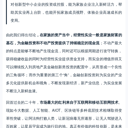
对创新型中小企业的投资或控股，能为家族企业注入新鲜活力，帮
助其实业再上台阶，也能开拓家族成员视野、体验企业高速成长的
变局。
由此我们得出结论
，在家族的资产当中，经营性实业一般是家族财富的
基石，为金融投资和不动产投资提供了持续稳定的现金流
；不动产最大
的特点是能够不断地产生现金流，同时还可以根据周期进行攻守转换，
获得稳健收益的同时为经营性实业提供资金支持，而实业的增值所得又
可以继续投入到房地产及金融创新类投资的配置中，从而形成一个良性
的三角循环；而作为重要的第三个“角”，金融创新投资则为实业的产业
多元化提供新机会和视角，不断发现新经济，新产业信息，为实业发展
不断注入新鲜血液。
回首过去的二十年，
市场最大的红利来自于互联网和移动互联网技术
。
现如今大数据、人工智能、AIOT、区块链等多种底层技术相继取得变
革性突破，让阿法狗打败人类，让新冠病毒无所遁形，让无人驾驶进入
百姓家，让星辰宇宙成为旅行目的地。真正有价值的科技创新，是未来