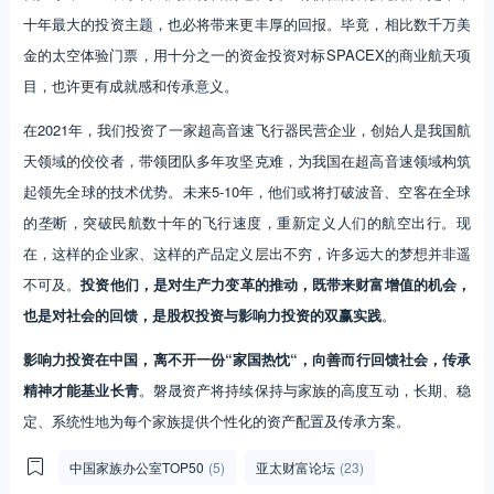
十年最大的投资主题，也必将带来更丰厚的回报。毕竟，相比数千万美
金的太空体验门票，用十分之一的资金投资对标SPACEX的商业航天项
目，也许更有成就感和传承意义。
在2021年，我们投资了一家超高音速飞行器民营企业，创始人是我国航
天领域的佼佼者，带领团队多年攻坚克难，为我国在超高音速领域构筑
起领先全球的技术优势。未来5-10年，他们或将打破波音、空客在全球
的垄断，突破民航数十年的飞行速度，重新定义人们的航空出行。现
在，这样的企业家、这样的产品定义层出不穷，许多远大的梦想并非遥
不可及。
投资他们，是对生产力变革的推动，既带来财富增值的机会，
也是对社会的回馈，是股权投资与影响力投资的双赢实践
。
影响力投资在中国，离不开一份“家国热忱“，向善而行回馈社会，传承
精神才能基业长青
。磐晟资产将持续保持与家族的高度互动，长期、稳
定、系统性地为每个家族提供个性化的资产配置及传承方案。
中国家族办公室TOP50
(5)
亚太财富论坛
(23)