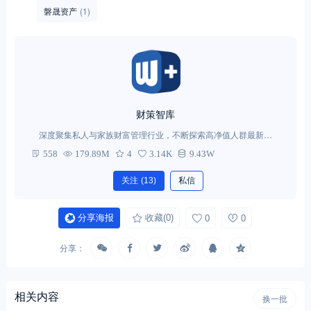
磐晟资产
(1)
财策智库
深度聚集私人与家族财富管理行业，不断探索高净值人群最新需
求。
558
179.89M
4
3.14K
9.43W
关注
(13)
私信
分享海报
收藏
(0)
0
0
分享：
相关内容
换一批