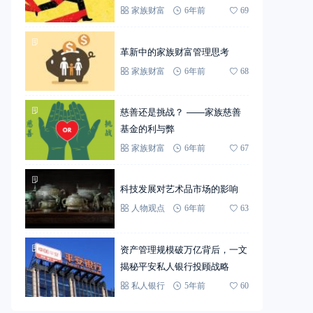
家族财富
6年前
69
革新中的家族财富管理思考
家族财富
6年前
68
慈善还是挑战？ ——家族慈善
基金的利与弊
家族财富
6年前
67
科技发展对艺术品市场的影响
人物观点
6年前
63
资产管理规模破万亿背后，一文
揭秘平安私人银行投顾战略
私人银行
5年前
60