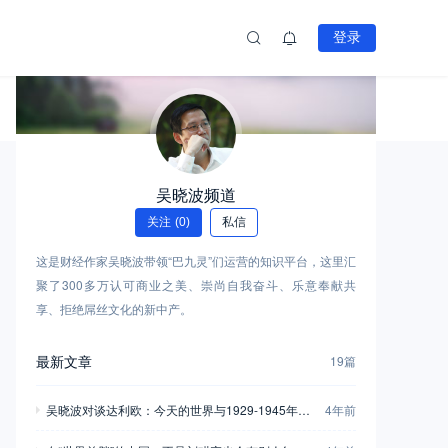
登录
吴晓波频道
关注
(0)
私信
这是财经作家吴晓波带领“巴九灵”们运营的知识平台，这里汇
聚了300多万认可商业之美、崇尚自我奋斗、乐意奉献共
享、拒绝屌丝文化的新中产。
最新文章
19篇
吴晓波对谈达利欧：今天的世界与1929-1945年非
4年前
常相似