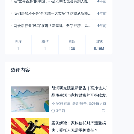
在“世界首胖”的中国，不是刘畊宏也会有别人红
4年前
我们居然还不是“全国统一大市场”？这得从新能源
4年前
车说起…
两会后行业“风口”在哪？新基建、数字经济、风
4年前
电、辅助生殖…
关注
粉丝
喜欢
浏览
1
1
138
5.19M
热评内容
胡润研究院最新报告｜高净值人群
品质生活与家族财富的可持续发展
家族财富
,
最新报告
,
高净值人群
5年前
72
案例解读：家族信托财产遭受损
失，受托人无需承担责任？