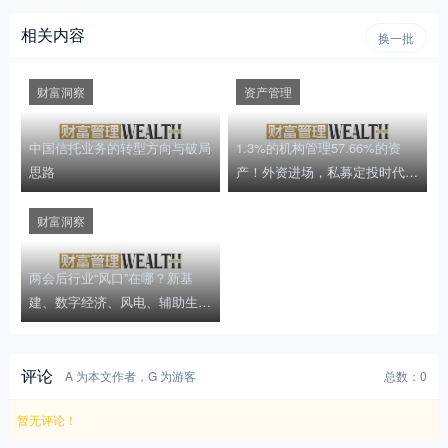
相关内容
换一批
财富洞察
资产管理
中国信托业务的转型方向与破局
1.3%的机构管理57.66%的资
思路
产！外资进场，私募定投时代来
临，尾部机构生存空间何在？
财富洞察
两会后行业“风口”在哪？新基
建、数字经济、风电、辅助生
殖…
评论
A 为本文作者，G 为游客
总数：0
暂无评论！