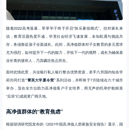
随着2022高考落幕，莘莘学子终于开启“快乐暑假模式”。但对家长来
说，教育话题热度不减，毕竟社会经济飞速发展，未知机遇与挑战共
存，务须敦促孩子全面成长。此间，高净值群体对子女教育的多元需求
尤为强烈，如何提升下一代的能力，开拓下一代的视野，成长为确保基
业长青的接班人，乃其瞩目焦点所在。
面对此情此景，兴业银行私人银行整合优势资源，牵手六所国内知名学
府共同打造
“菁英大学夏令营”
系列活动，并即将于7月陆续在六个城市
举办，旨在全方位助力高净值客户子女培养，用无声的托举护航精英
“后浪”们成就更广阔天地。
高净值群体的“教育焦虑”
根据胡润研究院发布的《2021中国高净值人群家族安全报告》显示，国