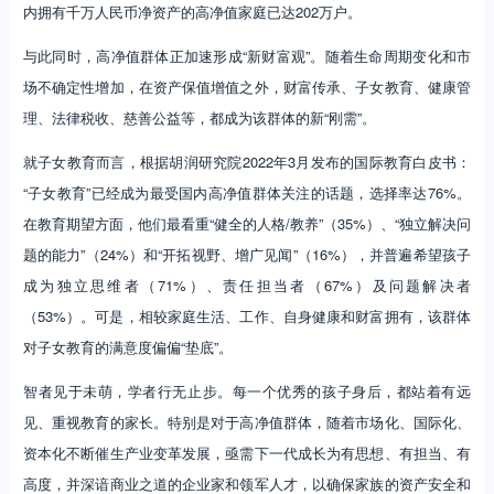
内拥有千万人民币净资产的高净值家庭已达202万户。
与此同时，高净值群体正加速形成“新财富观”。随着生命周期变化和市
场不确定性增加，在资产保值增值之外，财富传承、子女教育、健康管
理、法律税收、慈善公益等，都成为该群体的新“刚需”。
就子女教育而言，根据胡润研究院2022年3月发布的国际教育白皮书：
“子女教育”已经成为最受国内高净值群体关注的话题，选择率达76%。
在教育期望方面，他们最看重“健全的人格/教养”（35%）、“独立解决问
题的能力”（24%）和“开拓视野、增广见闻”（16%），并普遍希望孩子
成为独立思维者（71%）、责任担当者（67%）及问题解决者
（53%）。可是，相较家庭生活、工作、自身健康和财富拥有，该群体
对子女教育的满意度偏偏“垫底”。
智者见于未萌，学者行无止步。每一个优秀的孩子身后，都站着有远
见、重视教育的家长。特别是对于高净值群体，随着市场化、国际化、
资本化不断催生产业变革发展，亟需下一代成长为有思想、有担当、有
高度，并深谙商业之道的企业家和领军人才，以确保家族的资产安全和