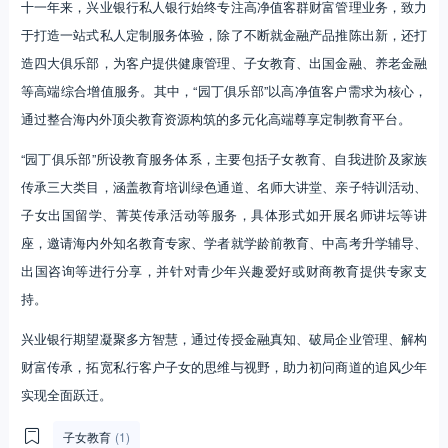
十一年来，兴业银行私人银行始终专注高净值客群财富管理业务，致力
于打造一站式私人定制服务体验，除了不断就金融产品推陈出新，还打
造四大俱乐部，为客户提供健康管理、子女教育、出国金融、养老金融
等高端综合增值服务。其中，“园丁俱乐部”以高净值客户需求为核心，
通过整合海内外顶尖教育资源构筑的多元化高端尊享定制教育平台。
“园丁俱乐部”所设教育服务体系，主要包括子女教育、自我进阶及家族
传承三大类目，涵盖教育培训绿色通道、名师大讲堂、亲子特训活动、
子女出国留学、菁英传承活动等服务，具体形式如开展名师讲坛等讲
座，邀请海内外知名教育专家、学者就学龄前教育、中高考升学辅导、
出国咨询等进行分享，并针对青少年兴趣爱好或财商教育提供专家支
持。
兴业银行期望凝聚多方智慧，通过传授金融真知、破局企业管理、解构
财富传承，拓宽私行客户子女的思维与视野，助力初问商道的追风少年
实现全面跃迁。
子女教育
(1)