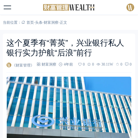
当前位置：
首页
-
头条
-
财富洞察
-
正文
这个夏季有“菁英”，兴业银行私人
银行实力护航“后浪”前行
《财富管理》
财富洞察
4年前
0
0
30.11W
0
0