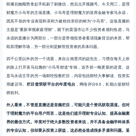
联播后她顺势拿起手机刷了刷微信，然后点开视频号。今天周三，是理
财魔方小马哥的主场直播。小马哥是理财魔方的首席金融专家马永谙，
因其不俗的专业表现和亲和力被粉丝亲切的称为“小马哥”。这场直播的
主题是“重新审视家庭理财”，眼下的震荡市让不少投资者感到焦虑，马
永谙的直播分为两部分，一部分是带领投资者看清现象背后的本质，帮
助其理解市场，另一部分则是解答投资者的具体问题。
四千公里以外的另一个清晨，来自云南普洱的赵先生，习惯在每天上班
的路上打开喜马拉雅的“小马哥财道”专辑，追齐前一晚更新的进度。这
是马永谙主导的另一场财经投教栏目，内容包括财经大事解读、投资实
用建议等。
栏目曾荣获平台的年度电台
，网络评分9.5，长期占据财经
榜前列。
外人看来，不管是直播还是音频栏目，可能只是个资讯获取渠道。但对
于理财魔方的平台用户而言，这是他们提升理财专业认知、提高金融素
养的最佳方式。毕竟对于绝大多数投资者来说，并不具备金融学科体系
的专业认知，但却要从投资上获益，这必然会造成很多矛盾和问题。某