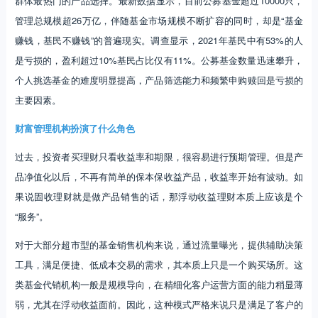
群体最热门的产品选择。最新数据显示，目前公募基金超过10000只，
管理总规模超26万亿，伴随基金市场规模不断扩容的同时，却是“基金
赚钱，基民不赚钱”的普遍现实。调查显示，2021年基民中有53%的人
是亏损的，盈利超过10%基民占比仅有11%。公募基金数量迅速攀升，
个人挑选基金的难度明显提高，产品筛选能力和频繁申购赎回是亏损的
主要因素。
财富管理机构扮演了什么角色
过去，投资者买理财只看收益率和期限，很容易进行预期管理。但是产
品净值化以后，不再有简单的保本保收益产品，收益率开始有波动。如
果说固收理财就是做产品销售的话，那浮动收益理财本质上应该是个
“服务”。
对于大部分超市型的基金销售机构来说，通过流量曝光，提供辅助决策
工具，满足便捷、低成本交易的需求，其本质上只是一个购买场所。这
类基金代销机构一般是规模导向，在精细化客户运营方面的能力稍显薄
弱，尤其在浮动收益面前。因此，这种模式严格来说只是满足了客户的