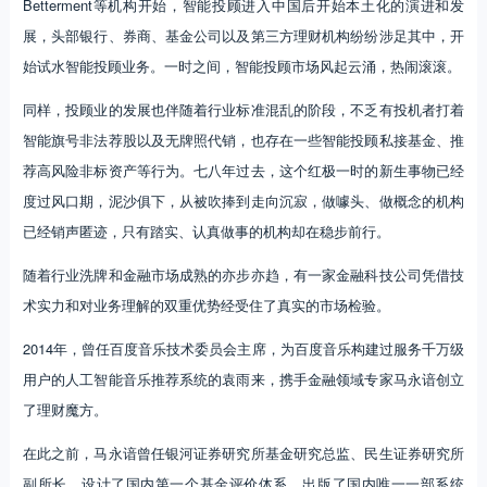
Betterment等机构开始，智能投顾进入中国后开始本土化的演进和发
展，头部银行、券商、基金公司以及第三方理财机构纷纷涉足其中，开
始试水智能投顾业务。一时之间，智能投顾市场风起云涌，热闹滚滚。
同样，投顾业的发展也伴随着行业标准混乱的阶段，不乏有投机者打着
智能旗号非法荐股以及无牌照代销，也存在一些智能投顾私接基金、推
荐高风险非标资产等行为。七八年过去，这个红极一时的新生事物已经
度过风口期，泥沙俱下，从被吹捧到走向沉寂，做噱头、做概念的机构
已经销声匿迹，只有踏实、认真做事的机构却在稳步前行。
随着行业洗牌和金融市场成熟的亦步亦趋，有一家金融科技公司凭借技
术实力和对业务理解的双重优势经受住了真实的市场检验。
2014年，曾任百度音乐技术委员会主席，为百度音乐构建过服务千万级
用户的人工智能音乐推荐系统的袁雨来，携手金融领域专家马永谙创立
了理财魔方。
在此之前，马永谙曾任银河证券研究所基金研究总监、民生证券研究所
副所长，设计了国内第一个基金评价体系，出版了国内唯一一部系统