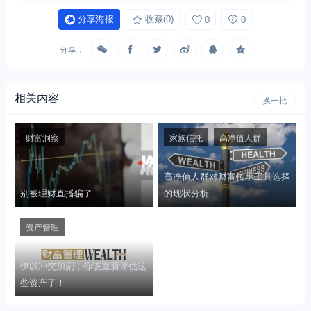
分享海报
收藏
(0)
0
0
分享：
相关内容
换一批
财富洞察
家族信托
高净值人群
高净值人群对财富传承工具选择
别被理财直播骗了
的现状分析
资产管理
伊以冲突加剧，你该重新评估这
些资产了！