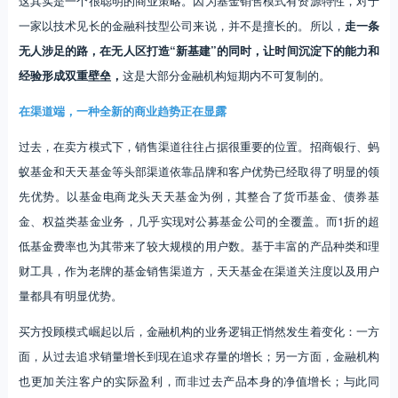
这其实是一个很聪明的商业策略。因为基金销售模式有资源特性，对于
一家以技术见长的金融科技型公司来说，并不是擅长的。所以，
走一条
无人涉足的路，在无人区打造“新基建”的同时，让时间沉淀下的能力和
经验形成双重壁垒，
这是大部分金融机构短期内不可复制的。
在渠道端，一种全新的商业趋势正在显露
过去，在卖方模式下，销售渠道往往占据很重要的位置。招商银行、蚂
蚁基金和天天基金等头部渠道依靠品牌和客户优势已经取得了明显的领
先优势。以基金电商龙头天天基金为例，其整合了货币基金、债券基
金、权益类基金业务，几乎实现对公募基金公司的全覆盖。而1折的超
低基金费率也为其带来了较大规模的用户数。基于丰富的产品种类和理
财工具，作为老牌的基金销售渠道方，天天基金在渠道关注度以及用户
量都具有明显优势。
买方投顾模式崛起以后，金融机构的业务逻辑正悄然发生着变化：一方
面，从过去追求销量增长到现在追求存量的增长；另一方面，金融机构
也更加关注客户的实际盈利，而非过去产品本身的净值增长；与此同