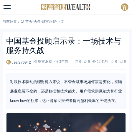
当前位置：
首页
-
头条
-
财富洞察
-
正文
中国基金投顾启示录：一场技术与
服务持久战
user276942
财富洞察
3年前
0
0
17.41W
0
0
对以技术驱动的理财魔方来说，不管金融市场如何震荡变化，投顾
展业底层不变的，还是数据和技术能力、用户需求洞见能力和行业
know-how的积累，这正是帮助投资者提高盈利概率的关键所在。