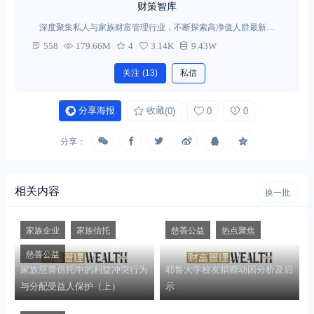
财策智库
深度聚集私人与家族财富管理行业，不断探索高净值人群最新需
求。
558
179.66M
4
3.14K
9.43W
关注
(13)
私信
分享海报
收藏
(0)
0
0
分享：
相关内容
换一批
家族企业
家族信托
慈善公益
热点聚焦
慈善公益
家族慈善信托中的利益冲突行为
耶鲁大学校友捐赠动因分析及启
与分配受益人保护（上）
示