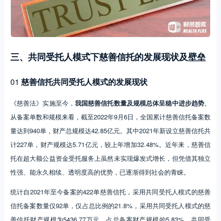
三、共同受托人模式下慈善信托的发展现状及壁垒
01
慈善信托共同受托人模式的发展现状
《慈善法》实施至今，
我国慈善信托数量及规模总体呈稳中进步趋势
。
从备案单数和规模来看，截至2022年9月6日，全国累计慈善信托备案数
量达到940单，财产总规模达42.85亿元。其中2021年新设立慈善信托共
计227单，财产规模达5.71亿元，较上年增加32.48%。近年来，慈善信
托在超大额公益资金受托服务上虽然未实现爆发式增长，但凭借其独立
性强、能永久相续、透明度高的优势，已逐渐得到社会的青睐。
统计自2021年至今备案的422单慈善信托，采用共同受托人模式的慈善
信托备案数量仅92单，仅占总比例的21.8%，采用共同受托人模式的慈
善信托财产规模为5436.77万元，占总备案财产规模的5.83%，共同受