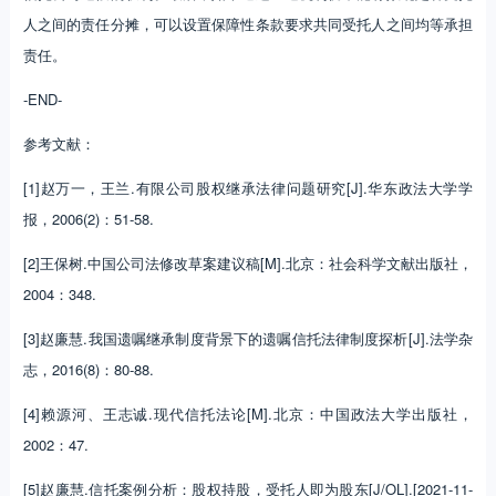
人之间的责任分摊，可以设置保障性条款要求共同受托人之间均等承担
责任。
-END-
参考文献：
[1]赵万一，王兰.有限公司股权继承法律问题研究[J].华东政法大学学
报，2006(2)：51-58.
[2]王保树.中国公司法修改草案建议稿[M].北京：社会科学文献出版社，
2004：348.
[3]赵廉慧.我国遗嘱继承制度背景下的遗嘱信托法律制度探析[J].法学杂
志，2016(8)：80-88.
[4]赖源河、王志诚.现代信托法论[M].北京：中国政法大学出版社，
2002：47.
[5]赵廉慧.信托案例分析：股权持股，受托人即为股东[J/OL].[2021-11-