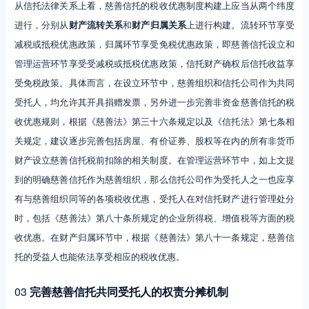
从信托法律关系上看，慈善信托的税收优惠制度构建上应当从两个纬度
进行，分别从
财产流转关系
和
财产归属关系
上进行构建。流转环节享受
减税或抵税优惠政策，归属环节享受免税优惠政策，即慈善信托设立和
管理运营环节享受受减税或抵税优惠政策，信托财产确权后信托收益享
受免税政策。具体而言，在设立环节中，慈善组织和信托公司作为共同
受托人，均允许其开具捐赠发票，另外进一步完善非资金慈善信托的税
收优惠规则，根据《慈善法》第三十六条规定以及《信托法》第七条相
关规定，建议逐步完善包括房屋、有价证券、股权等在内的所有非货币
财产设立慈善信托税前扣除的相关制度。在管理运营环节中，如上文提
到的明确慈善信托作为慈善组织，那么信托公司作为受托人之一也应享
有与慈善组织同等的各项税收优惠，受托人在对信托财产进行管理处分
时，包括《慈善法》第八十条所规定的企业所得税、增值税等方面的税
收优惠。在财产归属环节中，根据《慈善法》第八十一条规定，慈善信
托的受益人也能依法享受相应的税收优惠。
03
完善慈善信托共同受托人的权责分摊机制