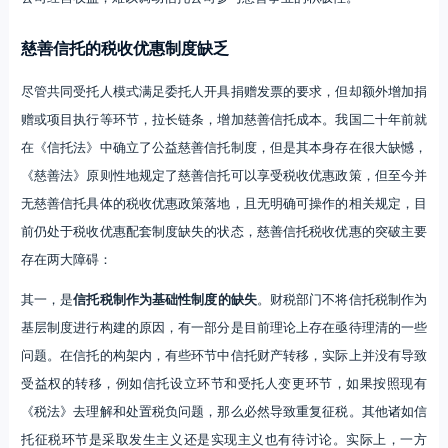
慈善信托的税收优惠制度缺乏
尽管共同受托人模式满足委托人开具捐赠发票的要求，但却额外增加捐
赠或项目执行等环节，拉长链条，增加慈善信托成本。我国二十年前就
在《信托法》中确立了公益慈善信托制度，但是其本身存在很大缺憾，
《慈善法》原则性地规定了慈善信托可以享受税收优惠政策，但至今并
无慈善信托具体的税收优惠政策落地，且无明确可操作的相关规定，目
前仍处于税收优惠配套制度缺失的状态，慈善信托税收优惠的突破主要
存在两大障碍：
其一，是
信托税制作为基础性制度的缺失
。财税部门不将信托税制作为
基层制度进行构建的原因，有一部分是目前理论上存在亟待理清的一些
问题。在信托的构架内，有些环节中信托财产转移，实际上并没有导致
受益权的转移，例如信托设立环节和受托人变更环节，如果按照现有
《税法》去理解和处置税负问题，那么必然导致重复征税。其他诸如信
托征税环节是采取发生主义还是实现主义也有待讨论。实际上，一方