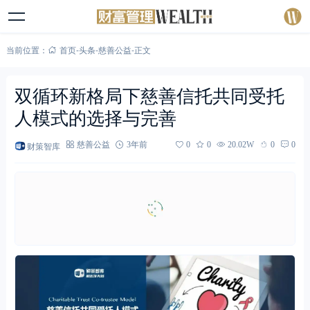
当前位置：
首页
-
头条
-
慈善公益
-
正文
双循环新格局下慈善信托共同受托
人模式的选择与完善
财策智库
慈善公益
3年前
0
0
20.02W
0
0