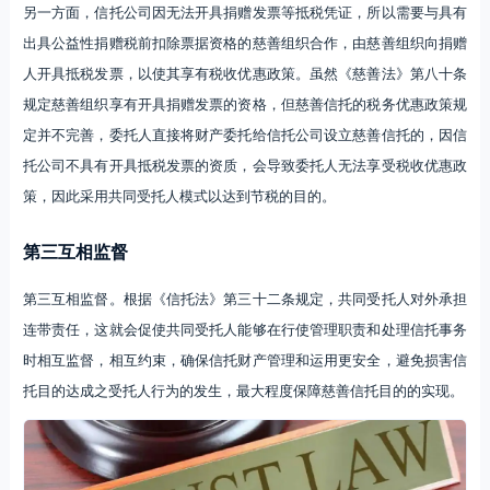
另一方面，信托公司因无法开具捐赠发票等抵税凭证，所以需要与具有
出具公益性捐赠税前扣除票据资格的慈善组织合作，由慈善组织向捐赠
人开具抵税发票，以使其享有税收优惠政策。虽然《慈善法》第八十条
规定慈善组织享有开具捐赠发票的资格，但慈善信托的税务优惠政策规
定并不完善，委托人直接将财产委托给信托公司设立慈善信托的，因信
托公司不具有开具抵税发票的资质，会导致委托人无法享受税收优惠政
策，因此采用共同受托人模式以达到节税的目的。
第三互相监督
第三互相监督。根据《信托法》第三十二条规定，共同受托人对外承担
连带责任，这就会促使共同受托人能够在行使管理职责和处理信托事务
时相互监督，相互约束，确保信托财产管理和运用更安全，避免损害信
托目的达成之受托人行为的发生，最大程度保障慈善信托目的的实现。