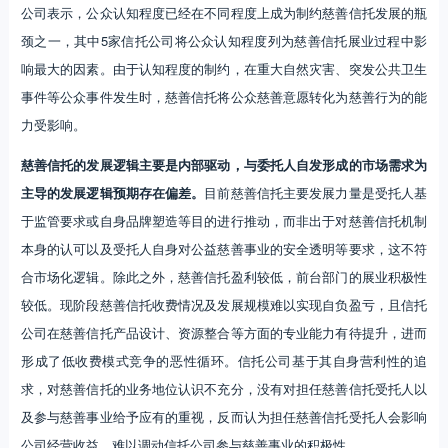
公司表示，公众认知程度已经在不同程度上成为制约慈善信托发展的瓶
颈之一，其中5家信托公司将公众认知程度列为慈善信托展业过程中影
响最大的因素。由于认知程度的制约，在重大自然灾害、突发公共卫生
事件等公众事件发生时，慈善信托将公众慈善意愿转化为慈善行为的能
力受影响。
慈善信托的发展逻辑主要是内部驱动，与委托人自发形成的市场需求为
主导的发展逻辑预期存在偏差。
目前慈善信托主要发展力量是受托人基
于监管要求或自身品牌塑造等目的进行推动，而非出于对慈善信托机制
本身的认可以及受托人自身对公益慈善事业的安全透明等要求，这不符
合市场化逻辑。除此之外，慈善信托盈利较低，前台部门的展业积极性
较低。现阶段慈善信托收费情况及发展规模难以实现自负盈亏，且信托
公司在慈善信托产品设计、资源整合等方面的专业能力有待提升，进而
形成了低收费模式竞争的恶性循环。信托公司基于其自身营利性的追
求，对慈善信托的业务地位认识不充分，没有对担任慈善信托受托人以
及参与慈善事业给予应有的重视，反而认为担任慈善信托受托人会影响
公司经营收益，难以调动信托公司参与慈善事业的积极性。