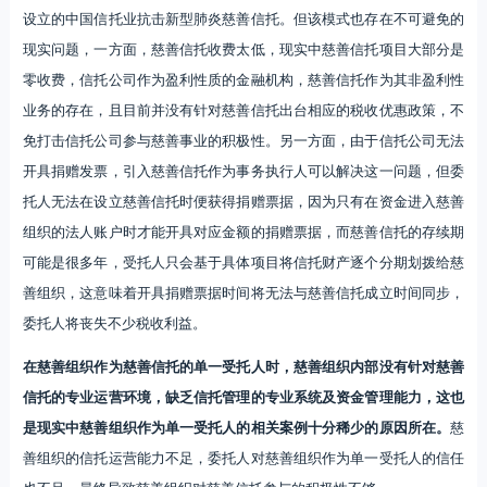
设立的中国信托业抗击新型肺炎慈善信托。但该模式也存在不可避免的
现实问题，一方面，慈善信托收费太低，现实中慈善信托项目大部分是
零收费，信托公司作为盈利性质的金融机构，慈善信托作为其非盈利性
业务的存在，且目前并没有针对慈善信托出台相应的税收优惠政策，不
免打击信托公司参与慈善事业的积极性。另一方面，由于信托公司无法
开具捐赠发票，引入慈善信托作为事务执行人可以解决这一问题，但委
托人无法在设立慈善信托时便获得捐赠票据，因为只有在资金进入慈善
组织的法人账户时才能开具对应金额的捐赠票据，而慈善信托的存续期
可能是很多年，受托人只会基于具体项目将信托财产逐个分期划拨给慈
善组织，这意味着开具捐赠票据时间将无法与慈善信托成立时间同步，
委托人将丧失不少税收利益。
在慈善组织作为慈善信托的单一受托人时，慈善组织内部没有针对慈善
信托的专业运营环境，缺乏信托管理的专业系统及资金管理能力，这也
是现实中慈善组织作为单一受托人的相关案例十分稀少的原因所在。
慈
善组织的信托运营能力不足，委托人对慈善组织作为单一受托人的信任