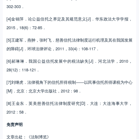
302-303．
[4]金锦萍．论公益信托之界定及其规范意义[J]．华东政法大学学报，
2015，18(6)：72-85．
[5]王建军，燕翀，张时飞．慈善信托法律制度运行机理及其在我国发展
的障碍[J]．环球法律评论，2011，33(4)：108-117．
[6]郝琳琳．我国公益信托发展中的税法缺失[J]．河北法学，2010，
28(12)：118-121．
[7]刘继虎．法律视角下的信托所得税制——以民事信托所得课税为中心
[M]．北京：北京大学出版社，2012：98．
[8]王金东．英美慈善信托法律制度研究[D]．大连：大连海事大学，
2012：58．
免责声明
文章出处：《法制博览》