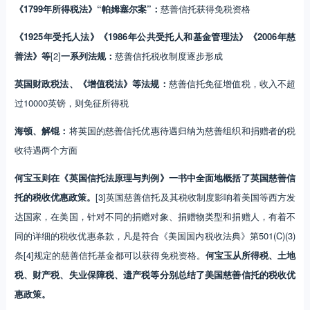
《1799年所得税法》“帕姆塞尔案”：
慈善信托获得免税资格
《1925年受托人法》《1986年公共受托人和基金管理法》《2006年慈
善法》等
[2]
一系列法规：
慈善信托税收制度逐步形成
英国财政税法、《增值税法》等法规：
慈善信托免征增值税，收入不超
过10000英镑，则免征所得税
海顿、解锟：
将英国的慈善信托优惠待遇归纳为慈善组织和捐赠者的税
收待遇两个方面
何宝玉则在《英国信托法原理与判例》一书中全面地概括了英国慈善信
托的税收优惠政策。
[3]英国慈善信托及其税收制度影响着美国等西方发
达国家，在美国，针对不同的捐赠对象、捐赠物类型和捐赠人，有着不
同的详细的税收优惠条款，凡是符合《美国国内税收法典》第501(C)(3)
条[4]规定的慈善信托基金都可以获得免税资格。
何宝玉从所得税、土地
税、财产税、失业保障税、遗产税等分别总结了美国慈善信托的税收优
惠政策。