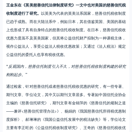
王金东在《英美慈善信托法律制度研究》一文中也对美国的慈善信托税
收制度进行了研究。
以英美为代表的英美法系国家，慈善信托税收制度
已趋于成熟。而在大陆法系中，例如日本，其在借鉴英国、美国的基础
上也形成了具有自身特点的慈善信托税收制度。在日本，慈善信托税收
优惠力度虽不及英美国家，但其将公益信托财产拟制为一种课税主体，
视作公益法人，享受公益法人税收优惠政策；又通过《法人税法》规定
公益信托的委托人也享有税收优惠。
“
反观国内，慈善信托制度引入不久，对慈善信托税收制度构建的研究
刚刚起步。
”
通过检索，针对慈善信托或者慈善信托税收优惠的研究，有一些专著、
期刊文章、学位论文，其中又以期刊文章居多。专著如中国信托业协会
主编的《慈善信托研究》，期刊文章有金锦萍的《慈善信托的规制之道
——兼评<慈善信托管理办法>》、杨娟的《我国慈善信托所得税优惠制
度探析》、郝琳琳的《我国公益信托发展中的税法缺失》等，学位论文
主要有李正旺的《公益信托税收制度研究》、王奇的《慈善信托税收优