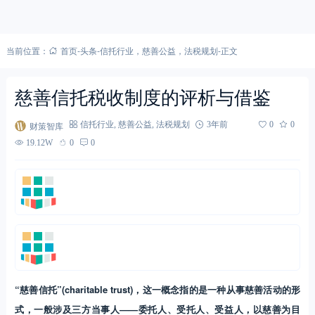
当前位置：
首页
-
头条
-
信托行业
，
慈善公益
，
法税规划
-
正文
慈善信托税收制度的评析与借鉴
财策智库
信托行业
,
慈善公益
,
法税规划
3年前
0
0
19.12W
0
0
“慈善信托”(charitable trust)，这一概念指的是一种从事慈善活动的形
式，一般涉及三方当事人——委托人、受托人、受益人，以慈善为目