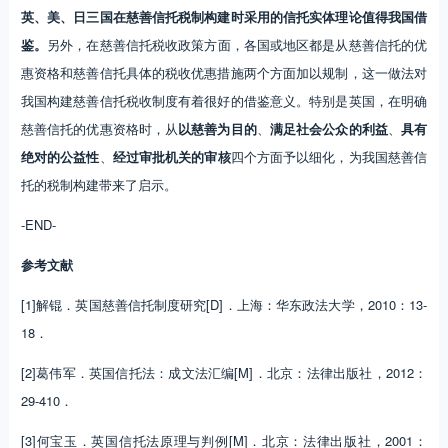
英、美、日三国在慈善信托税制构建时采用的信托实体理论值得我国借
鉴。
另外，在慈善信托税收政策方面，各国或地区都是从慈善信托的优
惠资格和慈善信托具体的税收优惠措施两个方面加以规制，这一做法对
我国构建慈善信托税收制度有着很好的借鉴意义。特别是英国，在明确
慈善信托的优惠资格时，从
以慈善为目的
、
满足社会公众的利益
、
具有
绝对的公益性
、
经过审批机关的审核
四个方面予以细化，为我国慈善信
托的税制构建带来了启示。
-END-
参考文献
[1]解锟．英国慈善信托制度研究[D]．上海：华东政法大学，2010：13-
18．
[2]葛伟军．英国信托法：成文法汇编[M]．北京：法律出版社，2012：
29-410．
[3]何宝玉．英国信托法原理与判例[M]．北京：法律出版社，2001：