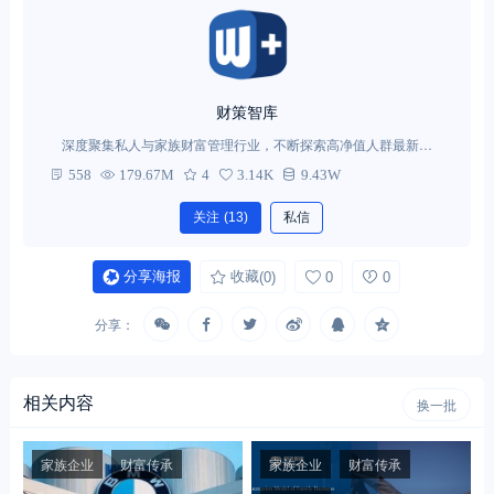
财策智库
深度聚集私人与家族财富管理行业，不断探索高净值人群最新需
求。
558
179.67M
4
3.14K
9.43W
关注
(13)
私信
分享海报
收藏
(0)
0
0
分享：
相关内容
换一批
家族企业
财富传承
家族企业
财富传承