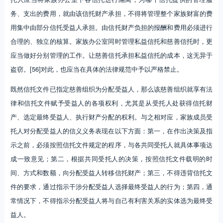
务、支出的费用，就由该信托财产承担，不得将管理整个家族财富的费
用集中由部分信托受益人承担。由信托财产负担的报酬和费用必须进行
合理的、独立的核算。家族办公室同时管理私益信托和慈善信托时，更
应当做好分别管理的工作。让慈善信托承担私益信托的成本，这无异于
盗窃。[56]对此，也应当在具体的法律规范中予以严格禁止。
既然信托文件已指定慈善组织为分配受益人，那么该慈善组织就享有法
律和信托文件赋予受益人的各项权利，尤其是从受托人处获得信托财
产、选定最终受益人、执行财产分配的权利。与之相对应，家族成员受
托人对分配受益人的信义义务表现在以下方面：第一，在作出决策及指
示之前，必须按照信托文件规定的程序，与各共同受托人就具体事项达
成一致意见；第二，根据共同受托人的决策，按照信托文件载明的时
间、方式和数额，向分配受益人转移信托财产；第三，不得违背信托文
件的要求，通过指示干涉分配受益人选择最终受益人的行为；第四，通
常情况下，不得指示分配受益人将与自己有利害关系的实体选为最终受
益人。