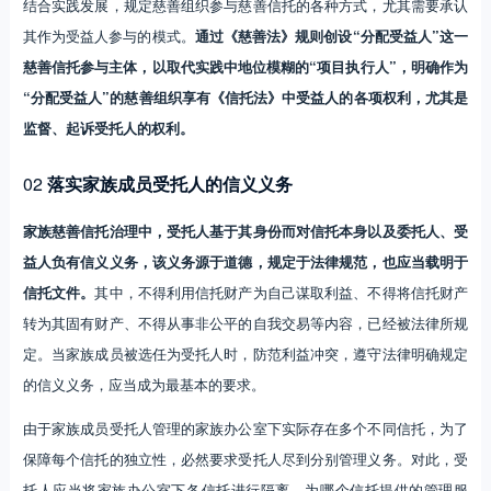
结合实践发展，规定慈善组织参与慈善信托的各种方式，尤其需要承认
其作为受益人参与的模式。
通过《慈善法》规则创设“分配受益人”这一
慈善信托参与主体，以取代实践中地位模糊的“项目执行人”，明确作为
“分配受益人”的慈善组织享有《信托法》中受益人的各项权利，尤其是
监督、起诉受托人的权利。
02
落实家族成员受托人的信义义务
家族慈善信托治理中，受托人基于其身份而对信托本身以及委托人、受
益人负有信义义务，该义务源于道德，规定于法律规范，也应当载明于
信托文件。
其中，不得利用信托财产为自己谋取利益、不得将信托财产
转为其固有财产、不得从事非公平的自我交易等内容，已经被法律所规
定。当家族成员被选任为受托人时，防范利益冲突，遵守法律明确规定
的信义义务，应当成为最基本的要求。
由于家族成员受托人管理的家族办公室下实际存在多个不同信托，为了
保障每个信托的独立性，必然要求受托人尽到分别管理义务。对此，受
托人应当将家族办公室下各信托进行隔离，为哪个信托提供的管理服