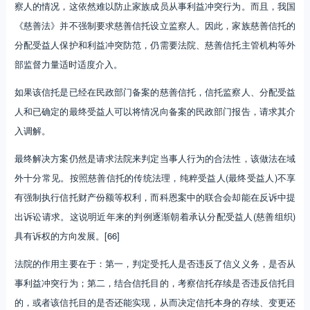
察人的情况，这依然难以防止家族成员从事利益冲突行为。而且，我国
《慈善法》并不强制要求慈善信托设立监察人。因此，家族慈善信托的
分配受益人保护和利益冲突防范，仍需要法院、慈善信托主管机构等外
部监督力量适时适度介入。
如果该信托是已经在民政部门备案的慈善信托，信托监察人、分配受益
人和已确定的最终受益人可以将情况向备案的民政部门报告，请求其介
入调解。
最终解决方案仍然是请求法院来判定当事人行为的合法性，该做法在域
外十分常见。按照慈善信托的传统法理，纯粹受益人(最终受益人)不享
有强制执行信托财产份额等权利，而科恩案中的联合会却能在反诉中提
出诉讼请求。这说明近年来的判例逐渐朝着承认分配受益人(慈善组织)
具有诉权的方向发展。[66]
法院的作用主要在于：第一，判定受托人是否违反了信义义务，是否从
事利益冲突行为；第二，结合信托目的，考察信托存续是否违反信托目
的，或者该信托目的是否还能实现，从而决定信托本身的存续、变更还