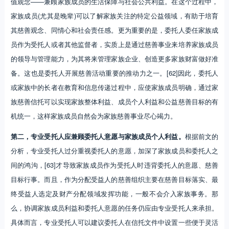
值观念——兼顾家族成员的生活保障与社会公共利益。在这个过程中，
家族成员(尤其是晚辈)可以了解家族关注的特定公益领域，有助于培育
其慈善观念、同情心和社会责任感。更为重要的是，委托人委任家族成
员作为受托人或者其他监督者，实质上是通过慈善事业来培养家族成员
的领导与管理能力，为其将来管理家族企业、创造更多家族财富做好准
备。这也是委托人开展慈善活动重要的推动力之一。[62]因此，委托人
或家族中的长者在教育和信息传递过程中，应使家族成员明确，通过家
族慈善信托可以实现家族整体利益、成员个人利益和公益慈善目标的有
机统一，这样家族成员自然会为家族慈善事业尽心竭力。
第二，专业受托人应兼顾委托人意愿与家族成员个人利益。
根据前文的
分析，专业受托人过分重视委托人的意愿，加深了家族成员和委托人之
间的鸿沟，[63]才导致家族成员作为受托人时违背委托人的意愿、慈善
目标行事。而且，作为分配受益人的慈善组织主要在慈善目标落实、最
终受益人选定及财产分配领域发挥功能，一般不会介入家族事务。那
么，协调家族成员利益和委托人意愿的任务仍应由专业受托人来承担。
具体而言，专业受托人可以建议委托人在信托文件中设置一些便于灵活