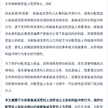
文件被家族受益人恶意终止。[69]
结合美国“科恩案”，家族成员受托人从事利益冲突行为，侵害分配受益
人权益甚至阻碍慈善目标实现的情况依然存在。家族成员作出利益冲突
行为，源于其同时具有受托人和家族私益信托受益人双重身份。家族成
员自身利益会驱使其偏重于家族办公室下私益信托的利益，而侵害慈善
受益人的权益。当家族成员受托人已经处于与分配受益人利益相冲突的
位置，委托人的概括授权使其获得对信托事务较大的裁量权，从而增加
利益冲突行为发生的可能性。
为了保护分配受益人权益，进而保障慈善目标实现，首先需要明确其法
律地位，落实家族成员受托人的信义义务。在此基础上，既要通过信托
文件和内部治理机制有效约束家族成员受托人，也要促进家族成员利益
与慈善目标协调。分配受益人在这一过程中，可以请求监管部门或法院
介入。
本文侧重于分析家族成员受托人违背信义义务的利益冲突行为，保护分
配受益人权益自然以约束家族成员受托人为手段。
但不可忽视，分配受