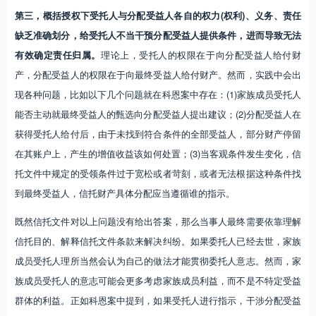
第三，概括授权下受托人与分配受益人各自的权力(权利)、义务、责任
缺乏准确划分，给受托人不当干预分配受益人提供条件，进而导致无法
有效确定责任归属。
理论上，受托人的权限在于向分配受益人给付财
产，分配受益人的权限在于向最终受益人给付财产。然而，实践中会出
现各种问题，比如以下几个问题就在科恩案中存在：(1)家族成员受托人
能否主动就最终受益人的甄选向分配受益人提出建议；(2)分配受益人在
获得受托人给付后，由于未找到符合条件的全部受益人，部分财产停留
在其账户上，产生的增值收益该如何处置；(3)当客观条件发生变化，信
托文件中规定的受领条件过于宽松或者苛刻，或者无法根据这种条件找
到最终受益人，信托财产具体分配应当遵循谁的指示。
既然信托文件对以上问题没有给出答案，那么当事人最终需要依靠理解
信托目的、解释信托文件条款来解决纠纷。如果委托人已经去世，家族
成员受托人理所当然会认为自己的做法才能贯彻委托人意志。然而，家
族成员受托人的意志可能会更多考虑家族成员利益，而不是不特定受益
群体的利益。正如科恩案中提到，如果受托人进行指示，干涉分配受益