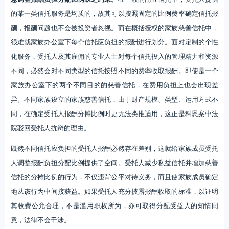
的某一类信托服务是均质的，故其可以按照固定的比例费率确定信托报
酬，报酬问题也不会被投资者忽视。而在概括授权的家族慈善信托中，
很难就家族办公室下每个信托应负担的报酬进行划分。面对定制的个性
化服务，受托人及其雇佣的专业人士对每个信托投入的管理精力和资源
不同，必然会对不同类型的信托按照不同的费率收取报酬。即使是一个
家族办公室下的两个不同目的的慈善信托，在费用负担上也会出现差
异。不同家族设立的家族慈善信托，由于财产规模、类型、运用方式不
同，在确定受托人报酬分摊比例时更无法类推适用，这正是科恩案中法
院驳回受托人抗辩的理由。
既然不同信托应负担的受托人报酬必然存在差别，这就给家族成员受托
人调整报酬负担分配比例提供了空间。受托人减少私益信托并增加慈善
信托的分摊比例的行为，不仅违背公平对待义务，而且使家族成员确定
地从该行为中间接获益。如果受托人充分披露报酬收取的标准，以证明
其收费公允合理，不是滥用职权所为，亦可取得分配受益人的知情同
意，法律不会干涉。