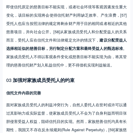
即使信托原定的慈善目标不能实现，或者社会环境等客观因素发生重大
变化，该目标的实现将会使得信托财产利用缺乏效率、产生浪费，[57]
受托人也应当按照法律的规定将剩余财产用于目的相同或者相近的其他
慈善项目，并向社会公开。[58]从家族成员受托人和分配受益人的关系
而言，受托人应在信托文件和法律规定允许的情况下，
建议分配受益人
选择相近似的慈善目标，另行制定分配方案和最终受益人的甄选标准
。
家族成员受托人不得以客观条件变化或慈善目标不能实现为由，将其管
理的慈善信托财产划入私益信托中，更不得借机实现利益输送。
03
加强对家族成员受托人的约束
信托文件内容的完善
面对家族成员受托人的利益冲突行为，自然人委托人在世时或许可以通
过其影响力或实际监督，使家族成员受托人不会为了自身利益而明目张
胆侵害受益人权益，阻碍信托目的实现。然而，家族慈善信托均具有长
期性，我国又不存在反永续规则(Rule Against Perpetuity)，[59]家族慈