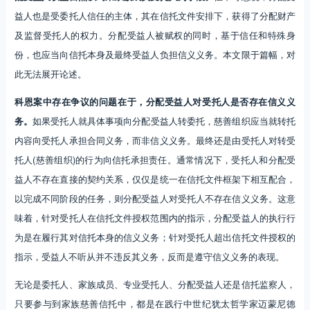
益人也是受委托人信任的主体，其在信托文件安排下，获得了分配财产
及监督受托人的权力。分配受益人被赋权的同时，基于信任和特殊身
份，也应当向信托本身及最终受益人负担信义义务。本文限于篇幅，对
此无法展开论述。
科恩案中存在争议的问题在于，分配受益人对受托人是否存在信义义
务。
如果受托人就具体事项向分配受益人转委托，慈善组织应当就转托
内容向受托人承担合同义务，而非信义义务。最终还是由受托人对转受
托人(慈善组织)的行为向信托承担责任。通常情况下，受托人和分配受
益人不存在直接的契约关系，仅仅是统一在信托文件框架下相互配合，
以完成不同阶段的任务，则分配受益人对受托人不存在信义义务。这意
味着，针对受托人在信托文件授权范围内的指示，分配受益人的执行行
为是在履行其对信托本身的信义义务；针对受托人超出信托文件授权的
指示，受益人不听从并不违反其义务，反而是遵守信义义务的表现。
无论是委托人、家族成员、专业受托人、分配受益人还是信托监察人，
只要参与到家族慈善信托中，都是在践行中世纪犹太哲学家迈蒙尼德