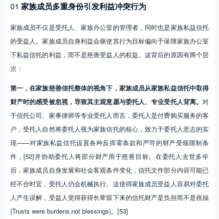
01
家族成员多重身份引发利益冲突行为
家族成员不仅是受托人、家族办公室的管理者，同时也是家族私益信托
的受益人。家族成员自身利益会驱使其行为目标偏向于保障家族办公室
下私益信托的利益，而不是慈善受益人的权益。这背后的原因有两个层
次：
第一，在家族慈善信托整体的视角下，家族成员从家族私益信托中取得
财产时的感受被忽视，导致其主观意愿与委托人、专业受托人背离。
对
于信托公司、家事律师等专业受托人而言，委托人是付费购买服务的客
户，受托人自然将委托人视为家族信托的核心，致力于委托人意志的实
现——对家族私益信托设置各种反挥霍条款和严苛的财产受领限制条
件，[52]并协助委托人将部分财产用于慈善目标。在委托人去世多年
后，家族成员自身发展和社会客观条件变化，信托文件部分内容可能已
经不合时宜，受托人仍会机械执行。这使得家族成员受益人容易对委托
人产生误解，受益人觉得获得长辈留下来的信托财产是负担而不是祝福
(Trusts were burdens,not blessings)。[53]