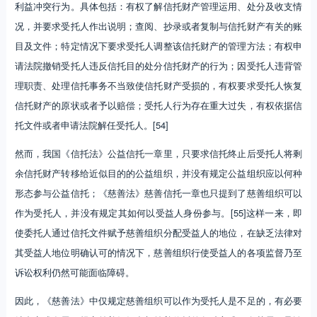
利益冲突行为。具体包括：有权了解信托财产管理运用、处分及收支情
况，并要求受托人作出说明；查阅、抄录或者复制与信托财产有关的账
目及文件；特定情况下要求受托人调整该信托财产的管理方法；有权申
请法院撤销受托人违反信托目的处分信托财产的行为；因受托人违背管
理职责、处理信托事务不当致使信托财产受损的，有权要求受托人恢复
信托财产的原状或者予以赔偿；受托人行为存在重大过失，有权依据信
托文件或者申请法院解任受托人。[54]
然而，我国《信托法》公益信托一章里，只要求信托终止后受托人将剩
余信托财产转移给近似目的的公益组织，并没有规定公益组织应以何种
形态参与公益信托；《慈善法》慈善信托一章也只提到了慈善组织可以
作为受托人，并没有规定其如何以受益人身份参与。[55]这样一来，即
使委托人通过信托文件赋予慈善组织分配受益人的地位，在缺乏法律对
其受益人地位明确认可的情况下，慈善组织行使受益人的各项监督乃至
诉讼权利仍然可能面临障碍。
因此，《慈善法》中仅规定慈善组织可以作为受托人是不足的，有必要