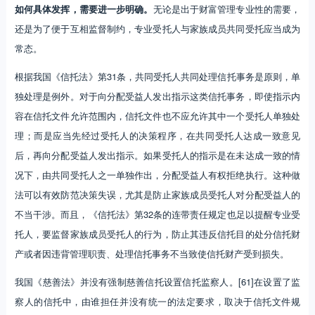
如何具体发挥，需要进一步明确。
无论是出于财富管理专业性的需要，
还是为了便于互相监督制约，专业受托人与家族成员共同受托应当成为
常态。
根据我国《信托法》第31条，共同受托人共同处理信托事务是原则，单
独处理是例外。对于向分配受益人发出指示这类信托事务，即使指示内
容在信托文件允许范围内，信托文件也不应允许其中一个受托人单独处
理；而是应当先经过受托人的决策程序，在共同受托人达成一致意见
后，再向分配受益人发出指示。如果受托人的指示是在未达成一致的情
况下，由共同受托人之一单独作出，分配受益人有权拒绝执行。这种做
法可以有效防范决策失误，尤其是防止家族成员受托人对分配受益人的
不当干涉。而且，《信托法》第32条的连带责任规定也足以提醒专业受
托人，要监督家族成员受托人的行为，防止其违反信托目的处分信托财
产或者因违背管理职责、处理信托事务不当致使信托财产受到损失。
我国《慈善法》并没有强制慈善信托设置信托监察人。[61]在设置了监
察人的信托中，由谁担任并没有统一的法定要求，取决于信托文件规