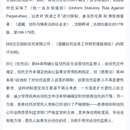
州也采纳了《统一反永续规则》(Uniform Statutory Rule Against
Perpetuities)，以求对“死者之手”进行限制。参见劳伦斯·M.弗里德曼
著：《遗嘱、信托与继承法的社会史》，沈朝晖译，法律出版社2017年
版，第169-179页。
[60]北京国际信托有限公司：《遗嘱信托实务工作研究课题报告》(内部
讨论稿)。
[61]《信托法》第64条明确公益信托应当设置信托监察人，由信托文件
规定，信托文件未规定的由公益事业管理机构指定。但《慈善法》第49
条第1款放松了对信托监察人设置的限制，设置信托监察人不再是硬性
要求。这样的制度安排主要基于两点考虑：一方面是扩大委托人自主
权，减少管理机构在信托文件没有明确规定时对慈善信托的干预；另一
方面，慈善信托对受托人资格已经进行了严格限制——慈善组织和信托
公司这两类受到监管部门严格监管的主体，其本身信用程度高、专业业
务能力强，委托人如果充分信任的话，当然不用另设信托监察人。