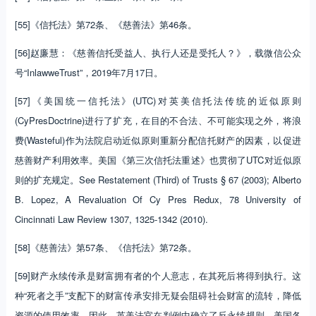
[55]《信托法》第72条、《慈善法》第46条。
[56]赵廉慧：《慈善信托受益人、执行人还是受托人？》，载微信公众
号“InlawweTrust”，2019年7月17日。
[57]《美国统一信托法》(UTC)对英美信托法传统的近似原则
(CyPresDoctrine)进行了扩充，在目的不合法、不可能实现之外，将浪
费(Wasteful)作为法院启动近似原则重新分配信托财产的因素，以促进
慈善财产利用效率。美国《第三次信托法重述》也贯彻了UTC对近似原
则的扩充规定。See Restatement (Third) of Trusts § 67 (2003); Alberto
B. Lopez, A Revaluation Of Cy Pres Redux, 78 University of
Cincinnati Law Review 1307, 1325-1342 (2010).
[58]《慈善法》第57条、《信托法》第72条。
[59]财产永续传承是财富拥有者的个人意志，在其死后将得到执行。这
种“死者之手”支配下的财富传承安排无疑会阻碍社会财富的流转，降低
资源的使用效率。因此，英美法官在判例中确立了反永续规则，美国各