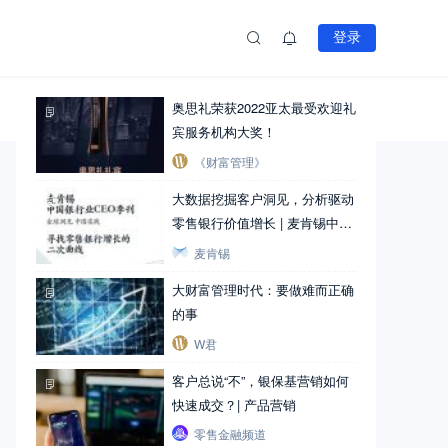
登录
热文推荐
文章
下载
奥思礼荣获2022亚太最受欢迎礼
12
篇
宾服务机构大奖！
《财富管理》
大数据挖掘客户洞见，分析驱动
零售银行价值增长 | 麦肯锡中国
银行业CEO季刊
麦肯锡
大财富管理时代：要做难而正确
的事
W君
客户总说“不”，银保基营销如何
快速成交？| 产品营销
零售金融频道