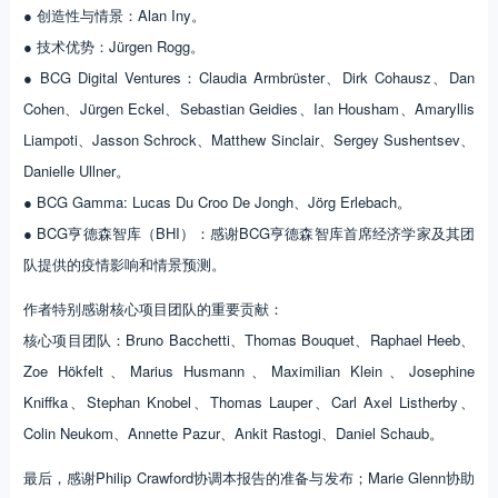
● 创造性与情景：Alan Iny。
● 技术优势：Jürgen Rogg。
● BCG Digital Ventures：Claudia Armbrüster、Dirk Cohausz、Dan
Cohen、Jürgen Eckel、Sebastian Geidies、Ian Housham、Amaryllis
Liampoti、Jasson Schrock、Matthew Sinclair、Sergey Sushentsev、
Danielle Ullner。
● BCG Gamma: Lucas Du Croo De Jongh、Jörg Erlebach。
● BCG亨德森智库（BHI）：感谢BCG亨德森智库首席经济学家及其团
队提供的疫情影响和情景预测。
作者特别感谢核心项目团队的重要贡献：
核心项目团队：Bruno Bacchetti、Thomas Bouquet、Raphael Heeb、
Zoe Hökfelt、Marius Husmann、Maximilian Klein、Josephine
Kniffka、Stephan Knobel、Thomas Lauper、Carl Axel Listherby、
Colin Neukom、Annette Pazur、Ankit Rastogi、Daniel Schaub。
最后，感谢Philip Crawford协调本报告的准备与发布；Marie Glenn协助