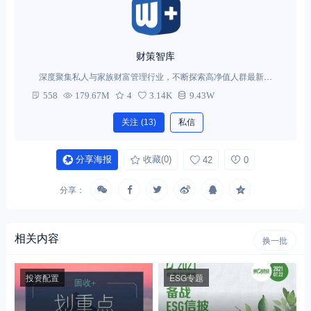
财策智库
深度聚集私人与家族财富管理行业，不断探索高净值人群最新需
求。
558
179.67M
4
3.14K
9.43W
关注
(13)
私信
分享海报
收藏
(0)
42
0
分享：
相关内容
换一批
投资配置
ESG专题