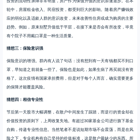
投资的流动性屏障非常明显，房产作为保值升值的意识加速退步。在本
轮中，房屋租金收入、民宿投资，都受到巨大的影响。随着房产赚钱效
应的弱化以及适龄人群的意识改变，未来改善性住房或成为购房的主要
趋势。例如，原来别墅升值低于平层，在接下来是否会有所改变，毕竟
有个院子不用戴口罩是一种生活质量。
猜想三：保险意识强
保险意识的增强。群内有人说了句话：没有想到有一天有钱都买不到口
罩，早知道之前就备一些了。保险也是如此，如果生病了再买就没有资
格了。这次疫情有国家承担费用，但是对于每个人而言，确实需要更多
的保障才能覆盖风险。
猜想四：相信专业性
节后第一天股市大幅调整，在散户中间发生了踩踏，而逆行的资金却在
价值投资的原则下，上周收复失地。有超过30家基金公司进行旗下基金
自购，传递专业性信息。当然笔者不是说短期市场不会震荡，而是在风
险之下，专业机构有自己坚持的价值标准，这是散户最缺少的东西。所