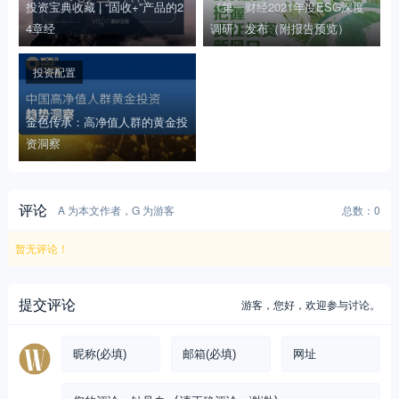
投资宝典收藏 | “固收+”产品的2
《第一财经2021年度ESG深度
4章经
调研》发布（附报告预览）
投资配置
金色传承：高净值人群的黄金投
资洞察
评论
A 为本文作者，G 为游客
总数：0
暂无评论！
提交评论
游客，
您好，欢迎参与讨论。