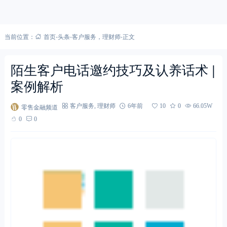
当前位置：
首页
-
头条
-
客户服务
，
理财师
-
正文
陌生客户电话邀约技巧及认养话术 |
案例解析
零售金融频道
客户服务
,
理财师
6年前
10
0
66.05W
0
0