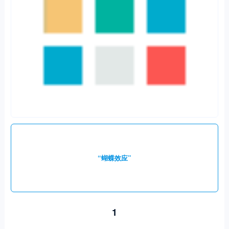
“蝴蝶效应”
1