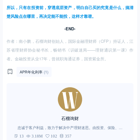
所以，只有在投资前，穿透底层资产，明白自己买的究竟是什么，搞清
楚风险点在哪里，再决定能不能投，这样才靠谱。
-END-
作者：南小鹏，石榴询财创始人，国际金融理财师（CFP）持证人，江
苏省理财师协会秘书长，畅销书《识破迷局——理财通识第一课》作
者。金融投资从业17年，曾就职海通证券，国资紫金所。
APR年化利率
(1)
石榴询财
忠诚于客户利益，致力于解决中产理财迷思。由投资、保险、房
产、法律等领域专业理财师，帮您规划、验毒、纠错，一站式解决
13
3.18M
102
357
和钱有关的一切问题。