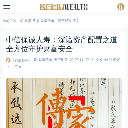
当前位置：
首页
-
头条
-
财富传承
，
资产配置
-
正文
中信保诚人寿：深谙资产配置之道
全方位守护财富安全
《财富管理》
财富传承
,
资产配置
5年前
13
0
32.95W
0
0