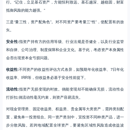
行。“记住，立足基石资产，方能恒利致远。基石越深、越稳固，财富
抵御风险的能力越强。”
三是“量三性，资产配角色”。对不同资产要考量三“性”，使配置有的放
矢。
安全性:
指资产持有方的信用等级、行业法规是否健全，以及行业监管
和自律、公司治理、制度保障和企业文化。基于此，考虑资产本身属性
会否出现资本金亏损问题。
收益性:
不同资产的收益性评估方式各异，如预期年化收益率、7日年化
收益率、IRR等，但收益务必基于安全性前提下。
流动性:
指资产无损变现的时效。倘能变现却不能确保无损，流动性会
打折扣;倘流动性毫无约束，则资产容易流失。
对现金管理类、固定收益类、权益类、贵金属等大类资产，需跨类别配
置，避免单一投资组合。同一资产类别中，宜投资不同种类产品，进一
步分散风险。若跨地域配置全球资产，要避免区域性风险造成收益波