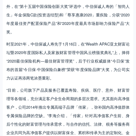
外，在“第十五届中国保险创新大奖”评选中，中信保诚人寿的「智尚人
生」年金保险C款(投资连结型)和「尊享惠康2020」重疾险，分获“2020
年度最佳资产配置保险产品”和“2020年度最具市场影响力保险产品”大
奖。
时至2021年，中信保诚人寿先于1月16日，在“Wealth APAC亚太财富论
坛暨2020年度国际私人及家族财富管理中国风云榜颁奖典礼”上，捧得
“2020最佳保险机构—最佳财富管理奖”，后于行业权威媒体“今日保”发
布的首届“今日保·中国保险白象榜”荣获“年度保险品牌”大奖，为公司实
力认证再添两笔浓墨重彩。
“目前，公司旗下产品及服务已覆盖寿险、疾病、医疗、意外、财富管
理等各领域，充分满足客户全生命周期的多层次需求。尤其面向高净值
客户，公司2014年推出专属高端子品牌「传家」，弥补国内高净值群体
专属保险品牌的空缺。”李海介绍，「传家」针对高净值客户生前、身
后个性化的财富管理与传承需求，与合作的信托、法律、税务等服务商
企业共同为高净值客户提供以财富保全、累积和传承为主的定制化、金