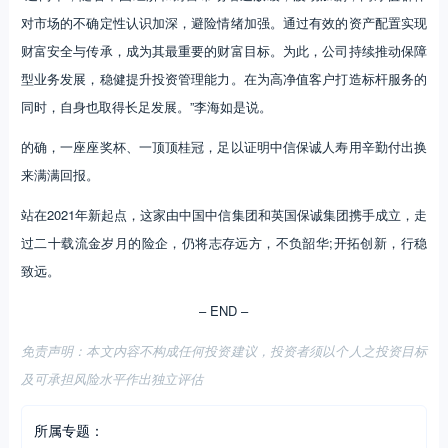
对市场的不确定性认识加深，避险情绪加强。通过有效的资产配置实现
财富安全与传承，成为其最重要的财富目标。为此，公司持续推动保障
型业务发展，稳健提升投资管理能力。在为高净值客户打造标杆服务的
同时，自身也取得长足发展。”李海如是说。
的确，一座座奖杯、一顶顶桂冠，足以证明中信保诚人寿用辛勤付出换
来满满回报。
站在2021年新起点，这家由中国中信集团和英国保诚集团携手成立，走
过二十载流金岁月的险企，仍将志存远方，不负韶华;开拓创新，行稳
致远。
– END –
免责声明：本文内容不构成任何投资建议，投资者须以个人之投资目标
及可承担风险水平作出独立评估
所属专题：