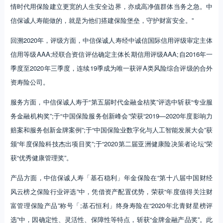
情时代用保险建立更宽的人生安全边界，亦成高净值群体当务之急。中
信保诚人寿能做的，就是为他们搭建保险堡垒，守护财富安全。”
回溯2020年，评级方面，中信保诚人寿经中诚信国际信用评级审定主体
信用等级AAA;经联合资信评估确定主体长期信用评级AAA;自2016年一
季度至2020年三季度，连续19季成为唯一获评A类风险综合评级的合外
资寿险公司。
服务方面，中信保诚人寿于“第五届时代金融金桔奖”评选中斩获“专业服
务金融机构奖”;于“中国保险服务创新峰会”荣获“2019—2020年度影响力
赔案和服务创新金牌案例”;于“中国保险业数字化与人工智能发展大会”获
颁“年度保险科技杰出项目奖”;于“2020第二届亚洲健康险决策者论坛”荣
获“优秀健康管理奖”。
产品方面，中信保诚人寿「基石稳利」年金保险在“第十八届中国财经
风云榜之保险行业评选”中，凭借资产配置优势，荣获“年度值得关注财
富管理保险产品”称号「;基石恒利」终身寿险在“2020年北青财星榜评
选”中，因确定性、灵活性、保障性等特点，斩获“金牌金融产品奖”。此