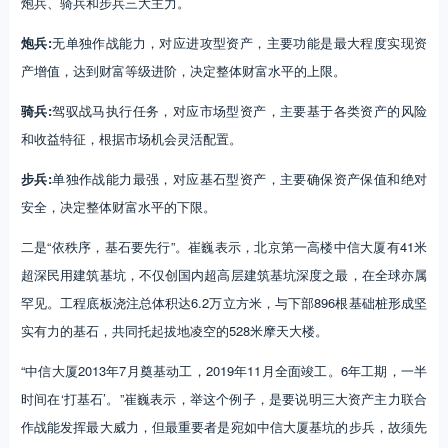
炮兵、骑兵和步兵三大主力。
炮兵:
无单独作战能力，对应进攻型资产，主要功能是最大程度实现资
产增值，达到财富等级进阶，决定整体财富水平的上限。
骑兵:
驾驭战马执行任务，对应市场型资产，主要基于各类资产的风险
和收益特征，根据市场机会灵活配置。
步兵:
单独作战能力最强，对应基石型资产，主要确保资产保值和绝对
安全，决定整体财富水平的下限。
二是“依秩序，基石要先行”。崔巍表示，北京第一高楼中信大厦有41米
超深民用建筑基坑，不仅创国内超高层建筑基坑深度之最，在全球亦属
罕见。工程底板浇注总体积达6.2万立方米，与下部896根基础桩形成坚
实有力的基石，共同托起拔地凌空的528米摩天大楼。
“中信大厦2013年7月奠基动工，2019年11月全面竣工。6年工期，一半
时间在‘打基石’。”崔巍表示，举这个例子，是要说明三大资产主力联合
作战能发挥最大威力，但最重要者是宛如中信大厦基坑的步兵，故须先