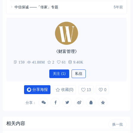
中信保诚 ——「传家」专题
5年前
《财富管理》
159
41.88M
2
61
9.40K
关注
(1)
私信
分享海报
收藏
(0)
13
0
分享：
相关内容
换一批