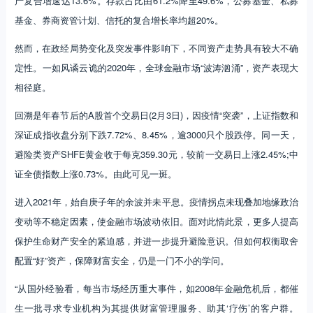
产复合增速达13.6%。存款占比由61.2%降至49.6%，公募基金、私募
基金、券商资管计划、信托的复合增长率均超20%。
然而，在政经局势变化及突发事件影响下，不同资产走势具有较大不确
定性。一如风谲云诡的2020年，全球金融市场“波涛汹涌”，资产表现大
相径庭。
回溯是年春节后的A股首个交易日(2月3日)，因疫情“突袭”，上证指数和
深证成指收盘分别下跌7.72%、8.45%，逾3000只个股跌停。同一天，
避险类资产SHFE黄金收于每克359.30元，较前一交易日上涨2.45%;中
证全债指数上涨0.73%。由此可见一斑。
进入2021年，始自庚子年的余波并未平息。疫情拐点未现叠加地缘政治
变动等不稳定因素，使金融市场波动依旧。面对此情此景，更多人提高
保护生命财产安全的紧迫感，并进一步提升避险意识。但如何权衡取舍
配置“好”资产，保障财富安全，仍是一门不小的学问。
“从国外经验看，每当市场经历重大事件，如2008年金融危机后，都催
生一批寻求专业机构为其提供财富管理服务、助其‘疗伤’的客户群。