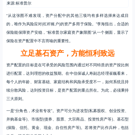
来源:标准普尔
“从这张图不难发现，资产分配中的其他三项均有多样选择来达成目
的，唯作为风险应对(杠杆账户)的资产多用于保险。”李海指出，合适的
保险能保障资产安稳，“标准普尔家庭资产象限图”从一个侧面，显示了
保险在资产配置中不言而喻的重要性。
立足基石资产，方能恒利致远
资产配置的目标是在可承受的风险范围内通过对不同特质的资产按比例
进行配置，达到理想的收益预期。在中信保诚人寿副总经理崔巍看来，
每个人的年龄、财富基础、家庭结构和风险承受度不一，如何系统且持
续分散风险，达到投资目标，是资产配置的重点所在。为此，必须秉持
三大原则。
一是“分角色，术业有专攻”。资产可分为进攻型(私募股权、创业投资、
并购基金等)、市场型(债券、股票、大宗商品、投资性房产等)、基石型
(保险、信托、黄金、现金、自住性房产等)。若将资产比作兵种，包括