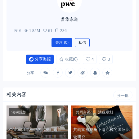
普华永道
6
1.85M
61
236
关注
(0)
私信
分享海报
收藏
(0)
4
0
分享：
相关内容
换一批
法税规划
共同富裕
法税规划
企业重组过程中的涉税问题
共同富裕视角下遗产税的国际比
（上）
较研究