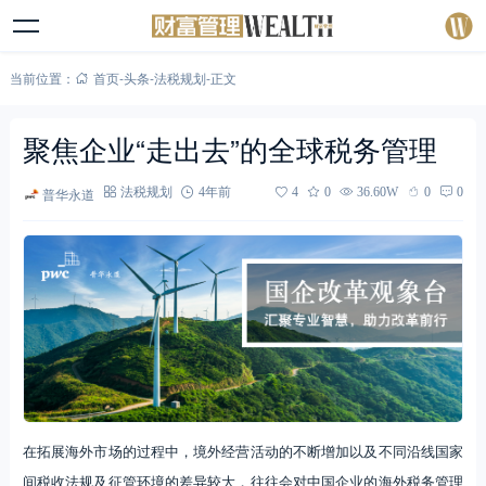
当前位置：
首页
-
头条
-
法税规划
-
正文
聚焦企业“走出去”的全球税务管理
普华永道
法税规划
4年前
4
0
36.60W
0
0
在拓展海外市场的过程中，境外经营活动的不断增加以及不同沿线国家
间税收法规及征管环境的差异较大，往往会对中国企业的海外税务管理