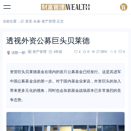
当前位置：
首页
-
头条
-
资产管理
-
正文
透视外资公募巨头贝莱德
读数一帜
资产管理
4年前
4
0
27.08W
0
0
资管巨头贝莱德基金在境内的首只公募基金已经发行。这是其进军
中国公募基金业的第一步。对于国内基金业来说，外资巨头的加入
带来更多元化的视角，同时也会加剧基金战场原本已非常激烈的竞
争态势。