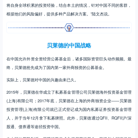
将自身全球积累的投资经验，结合本土的情况，针对中国不同的客群，
根据他们的风险偏好，提供多种产品解决方案。”陆文杰说。
贝莱德的中国战略
在中国允许外资全资经营公募基金后，诸多国际资管巨头动作频频。最
终，贝莱德抢先成为了国内第一家外商独资的公募基金。
实际上，贝莱德对中国的兴趣由来已久。
2015年，贝莱德在华成立了私募基金管理公司贝莱德海外投资基金管理
(上海)有限公司；2017年底，贝莱德在上海的外商独资企业——贝莱德
投资管理(上海)有限公司就已正式登记成为国内私募证券投资基金管理
人，并于当年12月拿下私募牌照。此外，贝莱德通过QFII、RQFII沪/深
股通、债券通等途径投资中国。