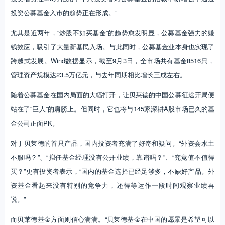
投资公募基金入市的趋势正在形成。”
尤其是近两年，“炒股不如买基金”的趋势愈发明显，公募基金强力的赚
钱效应，吸引了大量新基民入场。与此同时，公募基金业本身也实现了
跨越式发展。Wind数据显示，截至9月3日，全市场共有基金8516只，
管理资产规模达23.5万亿元，与去年同期相比增长三成左右。
随着公募基金在国内局面的大幅打开，让贝莱德的中国公募征途开局便
站在了“巨人”的肩膀上。但同时，它也将与145家深耕A股市场已久的基
金公司正面PK。
对于贝莱德的首只产品，国内投资者充满了好奇和疑问。“外资会水土
不服吗？”、“拟任基金经理没有公开业绩，靠谱吗？”、“究竟值不值得
买？”更有投资者表示，“国内的基金选择已经足够多，不缺好产品。外
资基金看起来没有特别的竞争力，还得等运作一段时间观察业绩再
说。”
而贝莱德基金方面则信心满满。“贝莱德基金在中国的愿景是希望可以