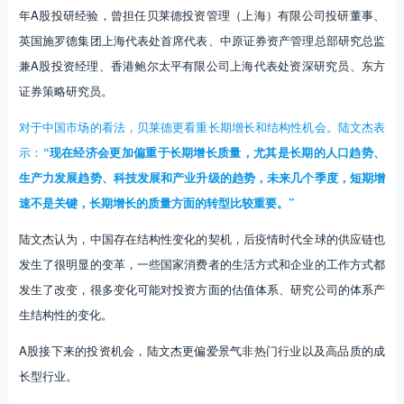
年A股投研经验，曾担任贝莱德投资管理（上海）有限公司投研董事、
英国施罗德集团上海代表处首席代表、中原证券资产管理总部研究总监
兼A股投资经理、香港鲍尔太平有限公司上海代表处资深研究员、东方
证券策略研究员。
对于中国市场的看法，贝莱德更看重长期增长和结构性机会。陆文杰表
示：
“现在经济会更加偏重于长期增长质量，尤其是长期的人口趋势、
生产力发展趋势、科技发展和产业升级的趋势，未来几个季度，短期增
速不是关键，长期增长的质量方面的转型比较重要。”
陆文杰认为，中国存在结构性变化的契机，后疫情时代全球的供应链也
发生了很明显的变革，一些国家消费者的生活方式和企业的工作方式都
发生了改变，很多变化可能对投资方面的估值体系、研究公司的体系产
生结构性的变化。
A股接下来的投资机会，陆文杰更偏爱景气非热门行业以及高品质的成
长型行业。