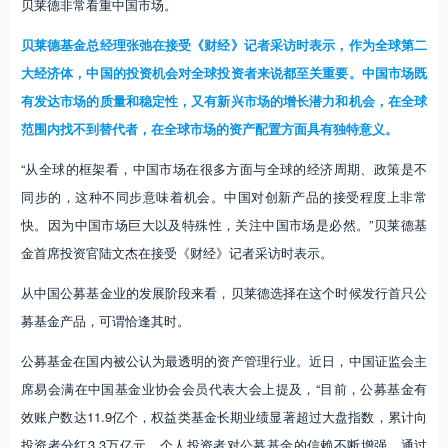
贝莱德非常看重中国市场。
贝莱德基金总经理张弛在接受《财经》记者采访时表示，作为全球第二
大经济体，中国的投资机会对全球投资者来说都至关重要。中国市场既
有发达市场的质量和稳定性，又有新兴市场的增长潜力和机会，在全球
范围内找不到替代者，在全球市场的资产配置方面具有独特意义。
“从全球的框架看，中国市场在很多方面与全球的经济周期、政策是不
同步的，这种不同步意味着机会。中国对创新产品的接受程度上非常
快。因为中国市场巨大以及特殊性，关注中国市场是必然。”贝莱德基
金首席投资官陆文杰在接受《财经》记者采访时表示。
从中国公募基金业的发展阶段来看，贝莱德选择在这个时候发行首只公
募基金产品，可谓恰逢其时。
公募基金在国内被公认为最透明的资产管理行业。近日，中国证监会主
席易会满在中国基金业协会会员代表大会上提及，“目前，公募基金有
效账户数达11.9亿个，权益类基金长期业绩显著超过大盘指数，累计向
投资者分红3.3万亿元，个人投资者对公募基金的信赖不断增强，通过