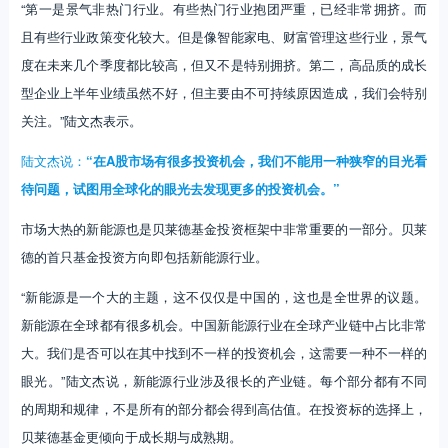
“第一是景气非热门行业。有些热门行业抱团严重，已经非常拥挤。而
且有些行业政策变化较大。但是像智能家电、财富管理这些行业，景气
度在未来几个季度都比较高，但又不是特别拥挤。第二，高品质的成长
型企业上半年业绩虽然不好，但主要由不可持续原因造成，我们会特别
关注。”陆文杰表示。
陆文杰说：
“在A股市场有很多投资机会，我们不能用一种狭窄的目光看
待问题，试图用全球化的眼光去发现更多的投资机会。”
市场大热的新能源也是贝莱德基金投资框架中非常重要的一部分。贝莱
德的首只基金投资方向即包括新能源行业。
“新能源是一个大的主题，这不仅仅是中国的，这也是全世界的议题。
新能源在全球都有很多机会。中国新能源行业在全球产业链中占比非常
大。我们是否可以在其中找到不一样的投资机会，这需要一种不一样的
眼光。”陆文杰说，新能源行业涉及很长的产业链。每个部分都有不同
的周期和规律，不是所有的部分都会得到高估值。在投资标的选择上，
贝莱德基金更倾向于成长期与成熟期。