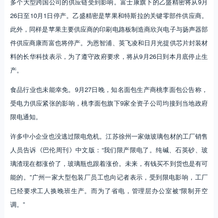
多个大型跨国公司的供应链受到影响。富士康旗下的乙盛精密将从9月
26日至10月1日停产。乙盛精密是苹果和特斯拉的关键零部件供应商。
此外，同样是苹果主要供应商的印刷电路板制造商欣兴电子与扬声器部
件供应商康而富也将停产。为恩智浦、英飞凌和日月光提供芯片封装材
料的长华科技表示，为了遵守政府要求，将从9月26日到本月底停止生
产。
食品行业也未能幸免。9月27日晚，知名面包生产商桃李面包公告称，
受电力供应紧张的影响，桃李面包旗下9家全资子公司均接到当地政府
限电通知。
许多中小企业也没逃过限电危机。江苏徐州一家做玻璃包材的工厂销售
人员告诉《巴伦周刊》中文版：“我们限产限电了。纯碱、石英砂、玻
璃渣现在都涨价了，玻璃瓶也跟着涨价。未来，有钱买不到货也是有可
能的。”广州一家大型包装厂员工也向记者表示，受到限电影响，工厂
已经要求工人换晚班生产。而为了省电，管理层办公室被“限制开空
调。”