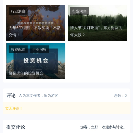
行业洞察
行业洞察
去年6亿理赔，不散买卖！不散
情人节“关灯吃面”，东方财富为
交情！
何大跌？
投资配置
行业洞察
聊聊虎年的投资机会
评论
A 为本文作者，G 为游客
总数：0
暂无评论！
提交评论
游客，
您好，欢迎参与讨论。