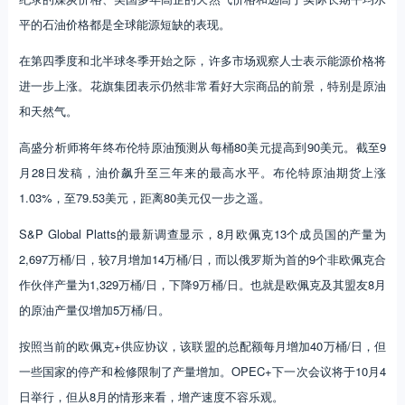
平的石油价格都是全球能源短缺的表现。
在第四季度和北半球冬季开始之际，许多市场观察人士表示能源价格将
进一步上涨。花旗集团表示仍然非常看好大宗商品的前景，特别是原油
和天然气。
高盛分析师将年终布伦特原油预测从每桶80美元提高到90美元。截至9
月28日发稿，油价飙升至三年来的最高水平。布伦特原油期货上涨
1.03%，至79.53美元，距离80美元仅一步之遥。
S&P Global Platts的最新调查显示，8月欧佩克13个成员国的产量为
2,697万桶/日，较7月增加14万桶/日，而以俄罗斯为首的9个非欧佩克合
作伙伴产量为1,329万桶/日，下降9万桶/日。也就是欧佩克及其盟友8月
的原油产量仅增加5万桶/日。
按照当前的欧佩克+供应协议，该联盟的总配额每月增加40万桶/日，但
一些国家的停产和检修限制了产量增加。OPEC+下一次会议将于10月4
日举行，但从8月的情形来看，增产速度不容乐观。