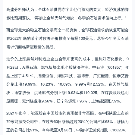
高盛分析师认为，全球石油供需赤字比他们预期的要大，经济复苏的脚
步比预期要快。“再加上全球天然气短缺，冬季的石油需求偏向上行。”
而全球最大的独立石油交易商之一托克称，全球石油需求的恢复可能会
在2022年底的某个时候将油价推高至每桶100美元，尽管今年冬天石油
需求仍面临新冠疫情的挑战。
油价的上涨虽然对制造业企业会带来更高的成本，但利好石化板块。9
月28日，A股石油、燃气板块出现个股掀涨停潮。中石油（601857）收
盘上涨了4.51%。潜能恒信、海默科技、惠博普、广汇能源、恒泰艾普
分别上涨19.99%、16.23%、10.09%、9.99%和12.52%。在天然气板
块，迪森股份、洪通燃气分别上涨19.93%和110.025。在煤炭板块也明
显回暖，兖州煤业涨9.56%，辽宁能源涨7.96%，上海能源涨7.9%。
2021年迄今，能源股在中国股市的表现都非常亮眼。在中国A股上市的
79家能源类公司中，在过去60日涨幅超过20%的公司占比68%，涨幅为
正的公司占比91%。今年截至9月28日，中融中证煤炭指数（168204）