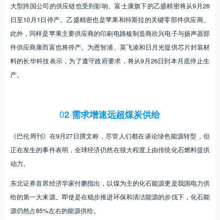
大型跨国公司的供应链也受到影响。富士康旗下的乙盛精密将从9月26
日至10月1日停产。乙盛精密也是苹果和特斯拉的关键零部件供应商。
此外，同样是苹果主要供应商的印刷电路板制造商欣兴电子与扬声器部
件供应商康而富也将停产。为恩智浦、英飞凌和日月光提供芯片封装材
料的长华科技表示，为了遵守政府要求，将从9月26日到本月底停止生
产。
0
2 需求增速远超煤炭供给
《巴伦周刊》在9月27日撰文称，尽管人们都在谈论绿色能源转型，但
正在发生的事件表明，全球经济仍然在很大程度上由传统化石燃料提供
动力。
东北证券首席经济学家付鹏指出，以煤为主的化石能源更是我国电力供
给的第一大来源。即使是在稳步推进环保和清洁能源的步伐下，化石能
源仍然占85%左右的能源供给。