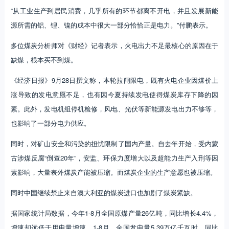
“从工业生产到居民消费，几乎所有的环节都离不开电，并且发展新能
源所需的铝、锂、镍的成本中很大一部分恰恰正是电力。”付鹏表示。
多位煤炭分析师对《财经》记者表示，火电出力不足最核心的原因在于
缺煤，根本买不到煤。
《经济日报》9月28日撰文称，本轮拉闸限电，既有火电企业因煤价上
涨导致的发电意愿不足，也有因今夏持续发电使得煤炭库存下降的因
素。此外，发电机组停机检修，风电、光伏等新能源发电出力不够等，
也影响了一部分电力供应。
同时，对矿山安全和污染的担忧限制了国内产量。自去年开始，受内蒙
古涉煤反腐“倒查20年”，安监、环保力度增大以及超能力生产入刑等因
素影响，大量表外煤炭产能被压缩。而煤炭企业的生产意愿也被压缩。
同时中国继续禁止来自澳大利亚的煤炭进口也加剧了煤炭紧缺。
据国家统计局数据，今年1-8月全国原煤产量26亿吨，同比增长4.4%，
增速却远低于用电量增速。1-8月，全国发电量5.39万亿千瓦时，同比