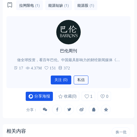
拉闸限电
(1)
能源短缺
(1)
能源股
(1)
巴伦周刊
做全球投资，看百年巴伦。中国最具影响力的财经新闻媒体《财
经》携手道琼斯媒体集团，引入百年历史的《巴伦周刊》（Barro
17
4.37M
151
372
n's）独家内容，打造涵盖全球金融信息、市场动态、行业分析、公
司研究及理财顾问评估的全球投资平台。
关注
(0)
私信
分享海报
收藏
(0)
1
0
分享：
相关内容
换一批