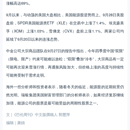
涨幅高达69%。
9月以来，与动荡的美国大盘相比，美国能源股逆势而上。9月28日美股
盘前，SPDR美国能源类ETF（XLE）在交易中上涨了1.4%。埃克森美
孚（XOM）上涨1.03%，雪佛龙（CVX）盘前上涨1.1%。两家公司均
延续了9月20日以来的连涨态势。
中金公司大宗商品团队在9月27日的报告中指出，今年四季度中国“双限”
（限电、限产）约束可能难以放松；“双限”叠加“冷冬”，大宗商品有一定
可能再次迎来普涨行情，再通胀风险加大，但价格上涨的高度与持续性
可能将受制于需求走弱。
海外一些分析师和投资者表示，随着冬天的临近，能源股的近期前景仍
然光明。瑞银集团美国财富管理部门的分析师表示，如果经济复苏继续
加强，能源公司的股票是最可能受益的周期性股票之一。
文 |《巴伦周刊》中文版撰稿人 郭慧萍
编辑 | 康娟