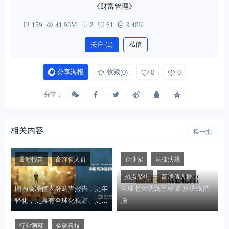
《财富管理》
159
41.93M
2
61
9.40K
关注
(1)
私信
分享海报
收藏
(0)
0
0
分享：
相关内容
换一批
最新报告
高净值人群
企业家
法律法规
热点聚焦
高净值人群
国内高净值人群调查报告：更年
全球七大洗钱手段 & 反洗钱措
轻化，更具有全球化视野、更敢
施
于投资……
行业洞察
金融科技