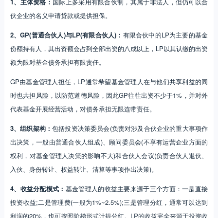
1、主体资格：
国际上多采用有限合伙制，其属于非法人，但仍可以合
伙企业的名义申请贷款或提供担保。
2、GP(普通合伙人)与LP(有限合伙人)：
有限合伙中的LP为主要的基金
份额持有人，其出资额会占到全部出资的八成以上，LP以其认缴的出资
额为限对基金债务承担有限责任。
GP由基金管理人担任，LP通常希望基金管理人在与他们共享利益的同
时也共担风险，以防范道德风险，因此GP往往出资不少于1%，并对外
代表基金开展经营活动，对债务承担无限连带责任。
3、组织架构：
包括投资决策委员会(负责对涉及合伙企业的重大事项作
出决策，一般由普通合伙人组成)、顾问委员会(不享有运营企业方面的
权利，对基金管理人决策的影响不大)和合伙人会议(负责合伙人退伙、
入伙、身份转让、权益转让、清算等事项作出决策)。
4、收益分配模式：
基金管理人的收益主要来源于三个方面：一是直接
投资收益;二是管理费(一般为1%~2.5%);三是管理分红，通常可以达到
利润的20%，也可按照阶梯形式计提分红。LP的收益完全来源于投资收