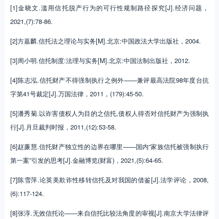
[1]金晓文.滥用信托脱产行为的可行性规制路径探究[J].经济问题，
2021,(7):78-86.
[2]方嘉麟.信托法之理论与实务[M].北京:中国政法大学出版社，2004.
[3]周小明.信托制度:法理与实务[M].北京:中国法制出版社，2012.
[4]陈志泓.信托财产不得强制执行之例外——兼评最高法院98年度台抗
字第41号裁定[J].万国法律，2011，(179):45-50.
[5]潘秀菊.以诈害债权人为目的之信托,债权人得否对信托财产为强制执
行[J].月旦裁判时报，2011,(12):53-58.
[6]赵廉慧.信托财产独立性的边界在哪里——国内“家族信托被强制执行
第一案”引发的思考[J].金融博览(财富)，2021,(5):64-65.
[7]陈雪萍.论英美欺诈性移转信托及对我国的借鉴[J].法学评论，2008,
(6):117-124.
[8]张淳.无效信托论——来自信托比较法角度的审视[J].南京大学法律评