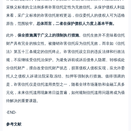
采狭义标准的立法例多将诈害信托定性为无效信托。从保护债权人利益
来看，采广义标准的诈害信托射程更远，但仅委托人的债权人可为适格
原告，范围较窄。
总体而言，二者在保护债权人力度上基本平衡。
此外，
保全措施属于广义上的强制执行措施
。信托生效并不意味着信托
财产具有完全的独立性。被撤销诈害信托应为信托无效，而非如《信托
法》第五十三条规定的信托终止。诈害信托设立目的违反法律和行政法
规，不应继续受信托法保护。为避免诉前或诉后债务人隐匿、转移或处
分信托财产，擅自改变信托财产状态，损害债权人债权实现，应允许委
托人之债权人诉请法院采取冻结、扣押等强制执行措施。值得强调的
是，诈害信托仅是信托滥用类型之一，随着全球市场蓬勃和金融工具多
元化，未来信托滥用现象将日益普遍，如何规制信托滥用问题将成为亟
待解决的重要课题。
-END-
参考文献