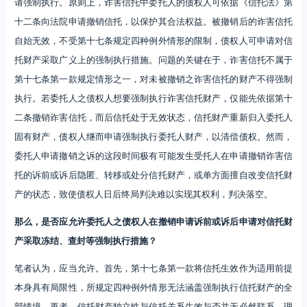
请强制执行。原则上，诈害信托中委托人的债权人可依据《信托法》第
十二条向法院申请撤销信托，以保护其合法权益。被撤销后的诈害信托
自始无效，不受第十七条规定四种例外情形的限制，债权人可申请对信
托财产采取广义上的强制执行措施。问题的关键在于，诈害信托不属于
第十七条第一款规定情形之一，对未被撤销之诈害信托的财产不得强制
执行。若委托人之债权人想要强制执行诈害信托财产，仅能先依据第十
二条撤销诈害信托，而后信托处于无效状态，信托财产重新归入委托人
固有财产，债权人继而申请强制执行委托人财产，以清偿债权。然而，
委托人申请撤销之诉的这段时间极有可能发生受托人在申请撤销诈害信
托的诉前或诉后隐匿、转移或处分信托财产，或单方面擅自改变信托财
产的状态，致使债权人日后终局判决难以实现其权利，判决落空。
那么，是否应允许委托人之债权人在撤销申请诉前或诉后申请对信托财
产采取冻结、查封等强制执行措施？
笔者认为，应当允许。首先，第十七条第一款将信托生效作为适用前提
本身具有局限性，所规定四种例外情形无法涵盖强制执行信托财产的全
部情境。再者，信托财产独立性与信托关系生效与否并无必然联系。理