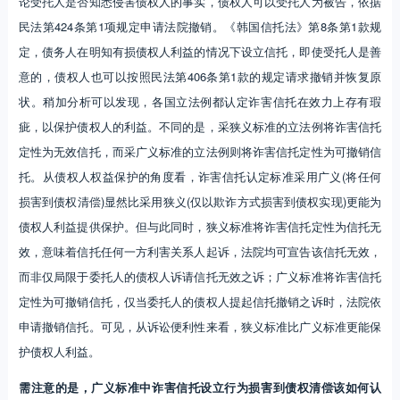
论受托人是否知悉侵害债权人的事实，债权人可以受托人为被告，依据
民法第424条第1项规定申请法院撤销。《韩国信托法》第8条第1款规
定，债务人在明知有损债权人利益的情况下设立信托，即使受托人是善
意的，债权人也可以按照民法第406条第1款的规定请求撤销并恢复原
状。稍加分析可以发现，各国立法例都认定诈害信托在效力上存有瑕
疵，以保护债权人的利益。不同的是，采狭义标准的立法例将诈害信托
定性为无效信托，而采广义标准的立法例则将诈害信托定性为可撤销信
托。从债权人权益保护的角度看，诈害信托认定标准采用广义(将任何
损害到债权清偿)显然比采用狭义(仅以欺诈方式损害到债权实现)更能为
债权人利益提供保护。但与此同时，狭义标准将诈害信托定性为信托无
效，意味着信托任何一方利害关系人起诉，法院均可宣告该信托无效，
而非仅局限于委托人的债权人诉请信托无效之诉；广义标准将诈害信托
定性为可撤销信托，仅当委托人的债权人提起信托撤销之诉时，法院依
申请撤销信托。可见，从诉讼便利性来看，狭义标准比广义标准更能保
护债权人利益。
需注意的是，广义标准中诈害信托设立行为损害到债权清偿该如何认