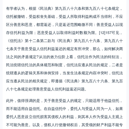
有学者认为，根据《民法典》第九百八十六条和第九百八十七条规定，
信托被撤销，受益权丧失基础，受益人所取得利益构成不当得利，不应
区分善意和恶意，都需返还，只是返还范围略微不同：善意受益人以现
存信托利益为限；恶意受益人以取得利益时数额为限。[12]157可见，
《信托法》第十二条第二款与《民法典》第九百八十六条、第九百八十
七条关于善意受益人信托利益返还的规定有所冲突，那么，如何解决两
法之间的矛盾规定?从法的效力位阶上看，信托法作为民法的特别法，
民法统辖信托法的具体规范和制度，信托法应遵从民法的规定，二者是
统辖遵从的逻辑关系和体例安排，当发生法条规定内容冲突时，信托法
应当遵从民法的相关规定，即遵循《民法典》第九百八十六条、第九百
八十七条规定处理善意受益人信托利益返还问题。
此外，值得强调的是，关于善意受益人的规定，只能适用于他益信托，
而不能适用自益信托。在自益信托中，委托人与受益人同为一人，如果
委托人恶意设立信托损害其债权人的利益，则其本人作为受益人主观上
不可能为善意。以及，债权人行使撤销权后，其受领的财产利益不能专