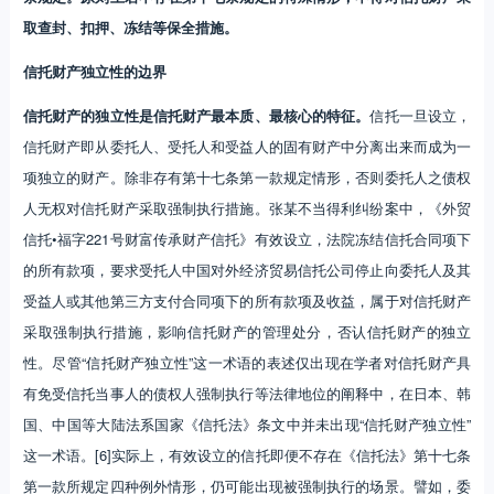
取查封、扣押、冻结等保全措施。
信托财产独立性的边界
信托财产的独立性是信托财产最本质、最核心的特征。
信托一旦设立，
信托财产即从委托人、受托人和受益人的固有财产中分离出来而成为一
项独立的财产。除非存有第十七条第一款规定情形，否则委托人之债权
人无权对信托财产采取强制执行措施。张某不当得利纠纷案中，《外贸
信托•福字221号财富传承财产信托》有效设立，法院冻结信托合同项下
的所有款项，要求受托人中国对外经济贸易信托公司停止向委托人及其
受益人或其他第三方支付合同项下的所有款项及收益，属于对信托财产
采取强制执行措施，影响信托财产的管理处分，否认信托财产的独立
性。尽管“信托财产独立性”这一术语的表述仅出现在学者对信托财产具
有免受信托当事人的债权人强制执行等法律地位的阐释中，在日本、韩
国、中国等大陆法系国家《信托法》条文中并未出现“信托财产独立性”
这一术语。[6]实际上，有效设立的信托即便不存在《信托法》第十七条
第一款所规定四种例外情形，仍可能出现被强制执行的场景。譬如，委