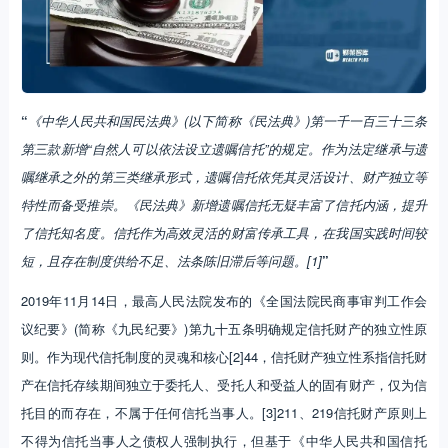
“
《中华人民共和国民法典》(以下简称《民法典》)第一千一百三十三条
第三款新增“自然人可以依法设立遗嘱信托”的规定。作为法定继承与遗
嘱继承之外的第三类继承形式，遗嘱信托依凭其灵活设计、财产独立等
特性而备受推崇。《民法典》新增遗嘱信托无疑丰富了信托内涵，提升
了信托知名度。信托作为高效灵活的财富传承工具，在我国实践时间较
短，且存在制度供给不足、法条陈旧滞后等问题。[1]
”
2019年11月14日，最高人民法院发布的《全国法院民商事审判工作会
议纪要》(简称《九民纪要》)第九十五条明确规定信托财产的独立性原
则。作为现代信托制度的灵魂和核心[2]44，信托财产独立性系指信托财
产在信托存续期间独立于委托人、受托人和受益人的固有财产，仅为信
托目的而存在，不属于任何信托当事人。[3]211、219信托财产原则上
不得为信托当事人之债权人强制执行，但基于《中华人民共和国信托