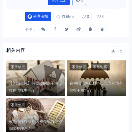
关注
(13)
私信
分享海报
收藏
(0)
0
0
分享：
相关内容
换一批
家族信托
家族信托
家族财富
【美国信托】有贷款的房子可以
在中国境内的财产上设立的境外
放在信托中吗？
信托有效吗？
家族信托
家族信托存续期内资金配置应遵
循哪些理念？