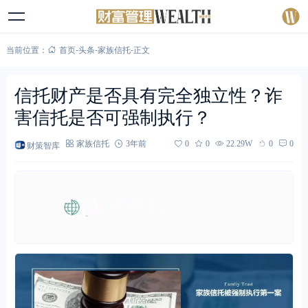
当前位置：
首页
-
头条
-
家族信托
-
正文
信托财产是否具有完全独立性？诈
害信托是否可强制执行？
财策智库
家族信托
3年前
0
0
22.29W
0
0