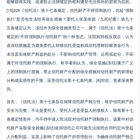
能够获得实现，或者防止法律规定的权利遭受无法弥补的损害为目的。
[15]226《信托法》第十七条规定，信托财产不得强制执行，此处“强制
执行”是否包含冻结等保全措施？委托人张某依据《九民纪要》第九十
五条规定认为，冻结作为保全措施类型之一，属于《信托法》第十七条
规定的“不得强制执行信托财产”的一种形态。法院则持相反观点，认为
该冻结措施是为避免委托人转移信托受益权或信托理财回赎资金行为，
未涉及实体财产权益的处分，不影响信托财产管理、运用或处分，不应
属于对信托财产的强制执行。有学者则认为，保全措施(冻结)属于广义
上的强制执行措施，禁止信托财产分配的保全措施对信托财产的管理处
分构成实质性的干预，应受信托法第十七条约束。[6]对此，笔者深表赞
同。
首先，《信托法》第十七条旨在保障信托财产独立性，维护信托财产的
安全与完整，不论是委托人、受托人还是受益人的债权人，除有第十七
条规定情形外，均不得申请人民法院对信托财产强制执行。该案中对信
托财产采取保全措施(冻结)使得信托公司可能无法按照合同约定向受益
人分配利益，实质上影响了信托财产的管理处分。为确保信托财产独立