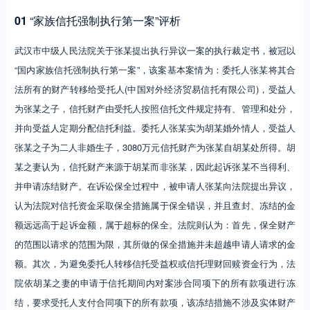
01
“家族信托强制执行第一案”评析
武汉市中级人民法院关于张某提出执行异议一案的执行裁定书，被冠以
“国内家族信托强制执行第一案”，该案基本案情为：委托人张某将其合
法所有的财产转移给受托人(中国对外经济贸易信托有限公司)，受益人
为张某之子，信托财产由受托人按照信托文件规定持有、管理和处分，
并向受益人定期分配信托利益。委托人张某实为胡某婚外情人，受益人
张某之子为二人非婚生子，3080万元信托财产为张某自胡某处所得。胡
某之妻认为，信托财产来源于胡某而非张某，因此起诉张某不当得利、
并申请冻结财产。在诉讼保全过程中，被申请人张某向法院提出异议，
认为法院对信托资金采取保全措施属于保全错误，并且查封、冻结的金
额远远高于起诉金额，属于超标的保全。法院则认为：首先，保全财产
的范围以请求的范围为限，其所做的保全措施并未超越申请人请求的金
额。其次，为避免委托人转移信托受益权或信托理财回赎资金行为，法
院依胡某之妻的申请于信托期间内对案涉合同项下的所有款项进行冻
结，要求受托人支付合同项下的所有款项，该冻结措施不涉及实体财产