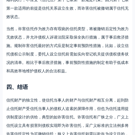
第一款适用的前提是信托关系设立生效，而诈害信托被撤销属于信托无
效状态。
当然，诈害信托作为效力存有瑕疵的信托类型，将被撤销后定性为效力
无效状态，并允许债权人诉请法院采取保全执行措施，属于事后救济措
施。规制诈害信托最好的方式应是制定事前预防性措施，比如，设立信
托债权公示制度，委托人设立信托前需如实向登记机关提供债权债务状
况的清单。相比于事后救济措施，事前预防性措施的制定有助于低成本
和高效率地维护债权人的合法权益。
四、结语
信托财产的独立性，使信托当事人的财产与信托财产相互分离，起到防
止信托财产受信托当事人的债权人追索的屏障作用，但也为信托滥用提
供制度设计的供给，典型的如诈害信托。诈害信托有广狭之分，广义上
信托设立具有损害到债权实现即为诈害信托，采广义标准的立法例多将
诈害信托定性为可撤销信托；狭义上诈害信托则需以欺诈为设立目的，