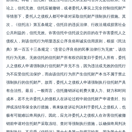
论上，信托无效、信托应被撤销，或者委托人事实上完全控制信托财产
等情形下，委托人之债权人都可申请对采取信托财产强制执行措施。其
次，《信托法》第五条规定，信托目的违反法律、行政法规或损害社会
公共利益的，信托无效。诈害信托中信托设立的目的在于诈害委托人之
债权人，则该信托行为明显违反公序良俗和诚实信用原则，根据《民法
典》第一百五十三条规定：“违背公序良俗的民事法律行为无效”，该信
托行为无效。无效信托的信托财产所有权仍回复归于委托人所有，委托
人之债权人申请强制执行信托财产并无不当，因为违法或无效的信托行
为不应受信托法保护，而由该信托行为所产生信托财产本当不属于禁止
强制执行的信托财产。故而，委托人之债权人申请强制执行信托财产具
有合法性。最后，一般而言，信托撤销诉讼耗费大量人力、财力和时间
成本，若不允许委托人的债权人在诉讼过程中就信托财产申请查封、扣
押或冻结等保全执行措施，将来纵使诉讼判决利于委托人之债权人，也
极有可能难以终局执行。因此，应允许委托人之债权人在诈害信托被撤
销前申请对信托财产采取冻结、查封等强制执行措施，以确保终局判决
顺利执行，不应受《信托法》第十七条第一款规定约束。因为第十七条