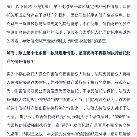
法》(以下简称《信托法》)第十七条第一款所规定四种例外情形，即信
托关系成立前存在于该财产的权利、因处理信托事务所产生的权利、信
托财产应负担税款与法律规定的其他情形，不在此限。信托财产的独立
性原则旨在确保信托目的的实现，使其不会因受托人处理信托事务以外
的因素，导致信托财产遭受强制执行而使得信托目的落空。
然而，除去第十七条第一款所规定情形，是否仍有不得强制执行信托财
产的例外情形？
实务中存在委托人设立诈害信托损害债权人利益，法院支持债权人诉请
人民法院撤销诈害信托，并对信托财产采取保全执行的案例。有观点认
为，诈害信托违反公序良俗应为无效信托，不该受信托法保护，法院支
持债权人强制执行信托财产的申请并无不当。[4]也有观点认为，诈害信
托并非信托财产禁止强制执行例外情形之一，法院支持债权人诉求于法
无据。[5]那么，诈害信托财产是否可强制执行？诚值探讨。2020年“国
内家族信托被强制执行第一案”更是引发信托财产是否具有完全独立性
的思考。[6]职是之故，本文拟先分析诈害信托的认定标准，然后厘清被