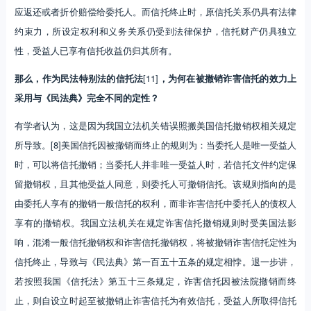
应返还或者折价赔偿给委托人。而信托终止时，原信托关系仍具有法律
约束力，所设定权利和义务关系仍受到法律保护，信托财产仍具独立
性，受益人已享有信托收益仍归其所有。
那么，作为民法特别法的信托法
[11]
，为何在被撤销诈害信托的效力上
采用与《民法典》完全不同的定性？
有学者认为，这是因为我国立法机关错误照搬美国信托撤销权相关规定
所导致。[8]美国信托因被撤销而终止的规则为：当委托人是唯一受益人
时，可以将信托撤销；当委托人并非唯一受益人时，若信托文件约定保
留撤销权，且其他受益人同意，则委托人可撤销信托。该规则指向的是
由委托人享有的撤销一般信托的权利，而非诈害信托中委托人的债权人
享有的撤销权。我国立法机关在规定诈害信托撤销规则时受美国法影
响，混淆一般信托撤销权和诈害信托撤销权，将被撤销诈害信托定性为
信托终止，导致与《民法典》第一百五十五条的规定相悖。退一步讲，
若按照我国《信托法》第五十三条规定，诈害信托因被法院撤销而终
止，则自设立时起至被撤销止诈害信托为有效信托，受益人所取得信托