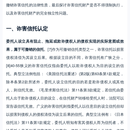
撤销诈害信托的法律性质，最后探讨诈害信托财产是否不得强制执行，
以及诈害信托财产的完全独立性问题。
一、诈害信托认定
委托人设立具有阻止、拖延或欺诈债权人的债权实现的实际意图或效
果，属于可撤销的信托
。[7]作为可撤销信托类型之一，诈害信托以损害
债权清偿为其设立后果。根据设立目的不同，诈害信托有广狭之分，
[8]40-55狭义的诈害信托仅指由委托人以欺诈债权人为目的设立的信
托。典型立法例包括：《美国信托法重述》(第2版)第63条第1款规定，
除本条第2款所述外，委托人设立信托的目的若是欺诈债权人或其他
人，则信托无效。《毛里求斯信托法》第11条第3款规定，若信托由委
托人出于欺诈债权人目的设立，在信托财产转移给受托人时，法院可以
宣告该信托无效。广义的诈害信托则指委托人以任意目的设立信托但却
以损害到债权人的债权清偿为设立后果的信托。典型立法例有：《日本
信托法》第11条第1款规定，委托人明知有害其债权人而为信托者，不