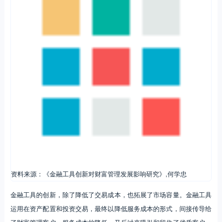
资料来源：《金融工具创新对财富管理发展影响研究》,何学忠
金融工具的创新，除了降低了交易成本，也拓展了市场容量。金融工具
运用在资产配置和投资交易，最终以降低服务成本的形式，间接传导给
了财富管理客户。服务成本的降低，又反过来吸引和留住了优质客户，
促进了财富管行业的发展。市场容量方面，金融机构可供配置的金融产
品和服务变得更为丰富，财富管理的内容有了很大的拓展，从股票、债
券、投资基金向结构性产品延展，这也为后面的多元化的大类资产配置
提供了可能。
金融工具的创新为财富管理业务融合负债管理、资产管理、现金流管理