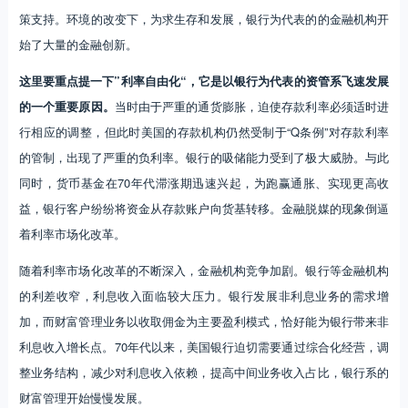
的管制，出现了严重的负利率。银行的吸储能力受到了极大威胁。与此
同时，货币基金在70年代滞涨期迅速兴起，为跑赢通胀、实现更高收
益，银行客户纷纷将资金从存款账户向货基转移。金融脱媒的现象倒逼
着利率市场化改革。
随着利率市场化改革的不断深入，金融机构竞争加剧。银行等金融机构
的利差收窄，利息收入面临较大压力。银行发展非利息业务的需求增
加，而财富管理业务以收取佣金为主要盈利模式，恰好能为银行带来非
利息收入增长点。70年代以来，美国银行迫切需要通过综合化经营，调
整业务结构，减少对利息收入依赖，提高中间业务收入占比，银行系的
财富管理开始慢慢发展。
证券佣金自由化”则成为推动美国券商走向财富管理的直接因素！
1975 年，针对70 年代美国证券行业的不断整合，国会对1934 年《证
券交易法》进行修订，要求股票交易所放弃传统的经纪人收取固定佣金
的做法，从按照单笔交易收费，转为对客户存量资产规模收费。其直接
影响是：带来佣金价格战、抢夺高净值用户；证券公司的经纪业务收入