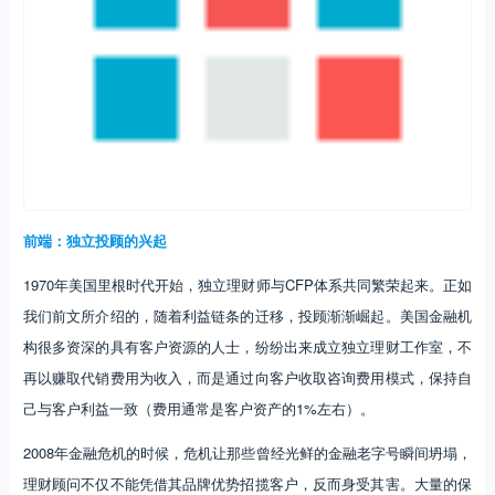
前端：独立投顾的兴起
1970年美国里根时代开始，独立理财师与CFP体系共同繁荣起来。正如
我们前文所介绍的，随着利益链条的迁移，投顾渐渐崛起。美国金融机
构很多资深的具有客户资源的人士，纷纷出来成立独立理财工作室，不
再以赚取代销费用为收入，而是通过向客户收取咨询费用模式，保持自
己与客户利益一致（费用通常是客户资产的1%左右）。
2008年金融危机的时候，危机让那些曾经光鲜的金融老字号瞬间坍塌，
理财顾问不仅不能凭借其品牌优势招揽客户，反而身受其害。大量的保
险业及证券业的代理人和经纪人“抛弃”如商业银行、保险公司这样提供
底薪、品牌和安全感的优良雇主，转身投靠或者自己成立需要自行开拓
并维护客户资源的独立经纪公司，转变成独立代理人。
如今美国财富管理行业中，有超过1.3w家在SEC注册的独立投资顾问机
构。这些第三方理财贡献了美国基金销售额的60%左右。大量活跃的第