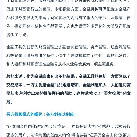
和投资顾问服务提供的条件，催生了理财模式向个性化、多样化发展。
私人银行和财富管理在金融界从小众业务发展为一项主流业务。
总的来说，作为金融自由化改革的结果，金融工具的创新一方面降低了
交易成本，一方面促进金融商品迅速增加、金融风险加大，人们迫切需
要从客户利益出发的投资顾问的帮助，这样就推动了“买方投顾”的发
展。
买方投顾模式的崛起：各方利益达到统一
“证券佣金自由化政策的出台“之后， 券商开始大“打”价格战，以求获取
更多的用户。先锋集团的创始人约翰.博格趁着 “证券佣金自由化”政策的
出台，1976年推出指数基金， 1977 年推出免佣基金，先锋成为了首家
不支付尾随佣金的基金公司。
当时，购买先锋集团的基金，无认/申购费、无销售服务费、从管理费
率中扣除客户维护费部分。先锋基金取消销售佣金，又推出指数基金，
之后更是推出税收管理基金，不断地降低基金的费率。先锋基金的平均