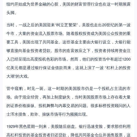
纽约开始成为世界金融的心脏，美国的财富管理行业也在这一时期展露
头脚。
当时，一战之后的美国迎来“柯立芝繁荣”，美股也走出20世纪的第一波
牛市，大量的资金流入股票市场。随着股权投资成为美国公众投资的重
要工具，美国出现了共同基金。这些基金主要由大银行设立，大银行能
够直接向基金投资者贷款。股市的造富效应之下，投资者持续将资金注
入已经呈现出高度投机色彩的市场。然而，他们的投资当中有超过1200
亿美元都是通过银行保证金借款而来，这就上演了一波 “杠杆上的投资
大潮”的大戏。
管中窥豹，时见一斑。这一时期的美国股市仍是一个投机占主流的市
场。由于混业经营，再加上制度缺失，当时美国股票市场上存在着大量
的证券价格操纵、投机舞弊与内幕交易的问题。很多标榜投资顾问的人
士浑水摸鱼，欺诈、操纵市场等行为频频出现。
1929年黑色星期一到来，美股随后崩盘。银行迅速变脸，要求那些利用
高杠杆投资的基金投资者归还贷款，降低共同基金仓位并抛售股票，这