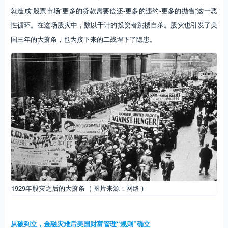
就造成“股票市场“更多的贷款需要偿还-更多的违约-更多的抛售”这一恶
性循环。在这场股灾中，数以千计的投资者跳楼自杀。股灾也引发了美
国三年的大萧条，也为接下来的二战埋下了隐患。
1929年股灾之后的大萧条 ( 图片来源：网络 )
从破到立，金融灾难后美国财富管理“规则”确立