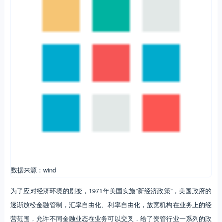
数据来源：wind
为了应对经济环境的剧变，1971年美国实施“新经济政策”，美国政府的
逐渐放松金融管制，汇率自由化、利率自由化，放宽机构在业务上的经
营范围，允许不同金融业态在业务可以交叉，给了资管行业一系列的政
策支持。环境的改变下，为求生存和发展，银行为代表的的金融机构开
始了大量的金融创新。
这里要重点提一下”利率自由化“，它是以银行为代表的资管系飞速发展
的一个重要原因。
当时由于严重的通货膨胀，迫使存款利率必须适时进
行相应的调整，但此时美国的存款机构仍然受制于“Q条例”对存款利率