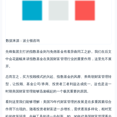
先锋集团主打的指数基金则与免佣基金有着异曲同工之妙。我们在后文
中会花篇幅来讲指数基金在美国财富管理行业的重要作用，这里先不展
开。
总而言之，买方投顾模式的兴起、指数基金的风靡、券商朝财富管理转
型，让投顾、基金公司/券商、投资者三者利益达成统一。这也是这一
时期美国财富管理能够迅速崛起的一个极其重要的原因。
看到这里我们能够理解：美国70年代财富管理的发展是在多重因素综合
作用下出现的。随着投资者财富进一步增长，需求逐渐多样化，相对宽
松的政策环境，金融工具的进一步创新，80、90年代美国财富管理逐步
扩展业务范围，加入了资产配置、财务规划、私人订制服务等职能，财
富管理行业逐渐进入发展的快车道！
03
群雄逐鹿：美国财富管理走向成熟（1970s-2000s）
从1980年代开始，大量的财富管理机构在美国崛起，其中涌现出不少世
界级的巨头，90年代财富管理更是成为金融服务业中增长最快的领域。