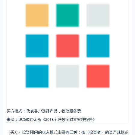
买方模式：代表客户选择产品，收取服务费
来源：BCG&陆金所《2018全球数字财富管理报告》
（买方）投资顾问的收入模式主要有三种：按（投资者）的资产规模的
一定比例收费，按业绩报酬、咨询的时间（小时）收费。绝大多数投资
顾问采取的都是佣金+咨询费的第三种模式， 随着这种 Fee-based（向
客户直接收费）的商业模式在美国占据主流地位，投顾和投资者的利益
站在了一起。而投资顾问向投资者收费，站在投资者的立场、为投资者
提供理财规划和服务，「资产管理—投资顾问—产品销售」这样一个业
务链条也被打通。