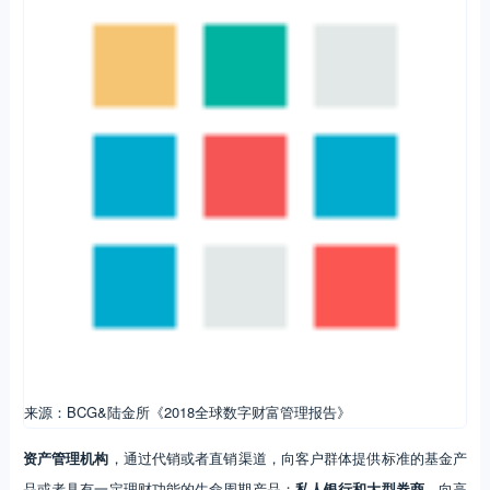
来源：BCG&陆金所《2018全球数字财富管理报告》
资产管理机构
，通过代销或者直销渠道，向客户群体提供标准的基金产
品或者具有一定理财功能的生命周期产品；
私人银行和大型券商
，向高
净值人群提供包括理财、避税、不动产规划、家族信托在内的一系列高
端定制服务；
中小型券商和独立财富顾问
，一般向高净值人群及中产富
裕人群提供财富管理服务；
家族财富管理工作室
，主要针对超高净值用
户和富裕家族，提供家族财产管理相关的服务。
财富管理在美国的经营机构倾向前台与后台（包括中端和后端）分离，