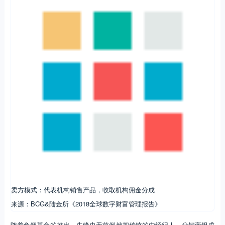
卖方模式：代表机构销售产品，收取机构佣金分成
来源：BCG&陆金所《2018全球数字财富管理报告》
随着免佣基金的推出，先锋史无前例地把传统的由经纪人、分销商组成
的基金销售系统，转为无销售费和发行费的市场营销系统，让投资者自
己来购买基金份额，销售基金再也没有销售提成了。很快其他基金同业
也推出“免佣”基金。这导致当时大量的基金销售人员失业。但是投资者
还需要专业人员帮助，构建投资组合，在这个时候投资顾问（FA）诞生
了。