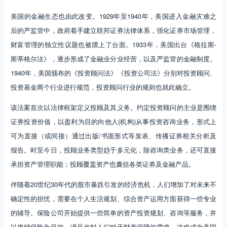
美国的金融生态也由此改变。1929年至1940年，美国进入金融灾难之
后的严监管中，政府着手建立联邦证券法律体系，强化证券市场管理，
财富管理的独立性议题也被摆上了台面。1933年，美国出台《格拉斯-
斯蒂格尔法》，逐步形成了金融业分业经营，以及严监管的金融制度。
1940年，美国颁布的《投资顾问法》《投资公司法》分别对投资顾问、
投资基金两个行业进行规范，投资顾问行业的规则也就此确立。
该法案首次以法律框架定义投顾及其义务。约定投资顾问的主业是围绕
证券投资价值，以盈利为目的向他人(机构)从事投资咨询业务，形式上
可为直接（或间接）通过出版/书面形式等发表、传播证券相关分析及
报告。时至今日，投顾业务类型趋于多元化，除咨询类业务，还可直接
承担资产管理职能；投顾覆盖资产也囊括各类证券及金融产品。
伴随着20世纪30年代的股市暴跌引发的经济危机，人们增加了对未来不
确定性的担忧，需要在个人生活规划、综合资产运用方面获得一些专业
的辅导。保险公司开始提供一些简单的资产投资规划、咨询等服务，并
以推销保险为目的，满足当时人们对于财产保障的需求，这也成为美国