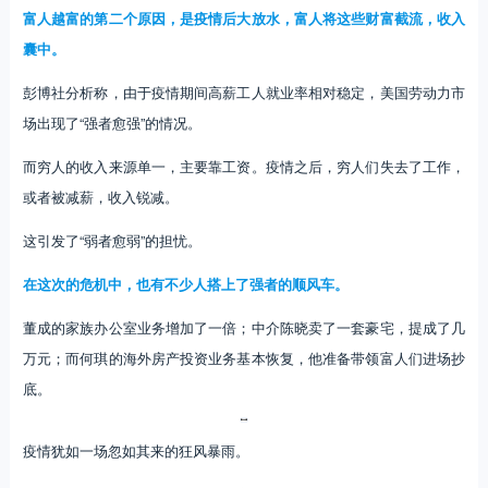
富人越富的第二个原因，是疫情后大放水，富人将这些财富截流，收入
囊中。
彭博社分析称，由于疫情期间高薪工人就业率相对稳定，美国劳动力市
场出现了“强者愈强”的情况。
而穷人的收入来源单一，主要靠工资。疫情之后，穷人们失去了工作，
或者被减薪，收入锐减。
这引发了“弱者愈弱”的担忧。
在这次的危机中，也有不少人搭上了强者的顺风车。
董成的家族办公室业务增加了一倍；中介陈晓卖了一套豪宅，提成了几
万元；而何琪的海外房产投资业务基本恢复，他准备带领富人们进场抄
底。
疫情犹如一场忽如其来的狂风暴雨。