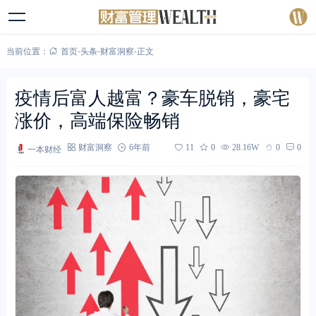
当前位置：
首页
-
头条
-
财富洞察
-
正文
疫情后富人越富？豪车脱销，豪宅
涨价，高端保险畅销
一本财经
财富洞察
6年前
11
0
28.16W
0
0