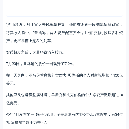
“货币超发，对于富人来说就是狂欢，他们有更多手段截流这些财富，
将其收入囊中。”董成称，富人资产配置齐全，且懂得适时抄底各种资
产，更容易搭上超发的列车。
货币超发之后，大量的钱涌入股市。
7月20日，亚马逊的股价一日飙升了7.9%。
在一天之内，亚马逊首席执行官杰夫·贝佐斯的个人财富就增加了130亿
美元。
其他巨头也赚得盆满钵满，马斯克和扎克伯格的个人净资产激增超过10
亿美元。
今年4月发布的一项研究发现，全美最富有的170位亿万富翁中，有34位
“财富增加了数千万美元”。