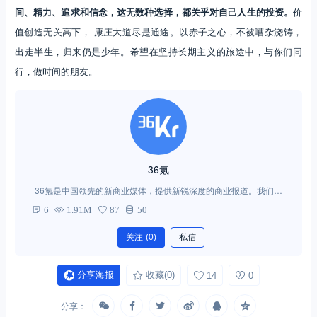
间、精力、追求和信念，这无数种选择，都关乎对自己人生的投资。
价
值创造无关高下， 康庄大道尽是通途。以赤子之心，不被嘈杂浇铸，
出走半生，归来仍是少年。希望在坚持长期主义的旅途中，与你们同
行，做时间的朋友。
36氪
36氪是中国领先的新商业媒体，提供新锐深度的商业报道。我们强
调趋势与价值，我们的slogan是：让一部分人先看到未来。
6
1.91M
87
50
关注
(0)
私信
分享海报
收藏
(0)
14
0
分享：