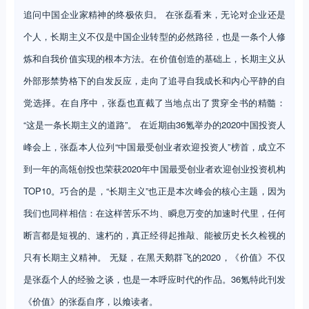
追问中国企业家精神的终极依归。 在张磊看来，无论对企业还是
个人，长期主义不仅是中国企业转型的必然路径，也是一条个人修
炼和自我价值实现的根本方法。在价值创造的基础上，长期主义从
外部形禁势格下的自发反应，走向了追寻自我成长和内心平静的自
觉选择。在自序中，张磊也直截了当地点出了贯穿全书的精髓：
“这是一条长期主义的道路”。 在近期由36氪举办的2020中国投资人
峰会上，张磊本人位列“中国最受创业者欢迎投资人”榜首，成立不
到一年的高瓴创投也荣获2020年中国最受创业者欢迎创业投资机构
TOP10。巧合的是，“长期主义”也正是本次峰会的核心主题，因为
我们也同样相信：在这样苦乐不均、瞬息万变的加速时代里，任何
断言都是短视的、速朽的，真正经得起推敲、能被历史长久检视的
只有长期主义精神。 无疑，在黑天鹅群飞的2020，《价值》不仅
是张磊个人的经验之谈，也是一本呼应时代的作品。36氪特此刊发
《价值》的张磊自序，以飨读者。