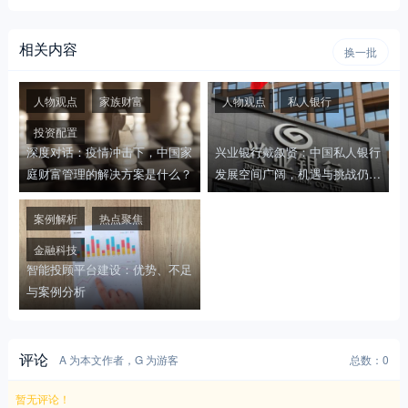
相关内容
换一批
人物观点
家族财富
人物观点
私人银行
投资配置
深度对话：疫情冲击下，中国家
兴业银行戴叙贤：中国私人银行
庭财富管理的解决方案是什么？
发展空间广阔，机遇与挑战仍并
存
案例解析
热点聚焦
金融科技
智能投顾平台建设：优势、不足
与案例分析
评论
A 为本文作者，G 为游客
总数：0
暂无评论！