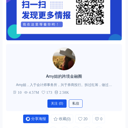
Amy姐的跨境金融圈
Amy姐，入于会计师事务所，兴于券商投行。拆过红筹，做过并
购。现帮移民的朋友打理家族资产，做做跨境投资。境外的世界，
10
4.57M
173
2.58K
跨境税务、跨境并购、离岸基金、境外信托与保险、移民前后的财
产申报、全球资产配置、外汇管制与CRS应对，你想了解的，都给
关注
(0)
私信
你。
分享海报
收藏
(0)
20
0