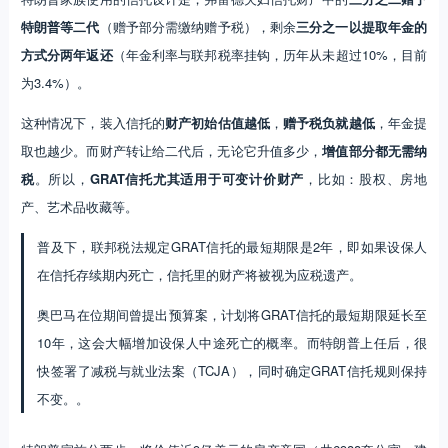
特朗普等二代
（赠予部分需缴纳赠予税），剩余
三分之一以提取年金的
方式分两年返还
（年金利率与联邦税率挂钩，历年从未超过10%，目前
为3.4%）。
这种情况下，装入信托的
财产初始估值越低
，
赠予税负就越低
，年金提
取也越少。而财产转让给二代后，无论它升值多少，
增值部分都无需纳
税
。所以，
GRAT信托尤其适用于可变计价财产
，比如：股权、房地
产、艺术品收藏等。
普及下，联邦税法规定GRAT信托的最短期限是2年，即如果设保人
在信托存续期内死亡，信托里的财产将被视为应税遗产。
奥巴马在位期间曾提出预算案，计划将GRAT信托的最短期限延长至
10年，这会大幅增加设保人中途死亡的概率。而特朗普上任后，很
快签署了减税与就业法案（TCJA），同时确定GRAT信托规则保持
不变。。