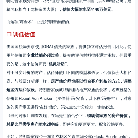
特朗普家族分两步，将价值近9亿美元的房产帝国（共6988套公寓，建
筑面积相当于两栋帝国大厦），
估值大幅缩水至4140万美元
。
而这项“炼金术”，正是特朗普酝酿的。
❐ 调低估值
美国国税局要求使用GRAT信托的家族，提供独立评估报告，因此，使
用的估价师
专业技能必须过关
，提交的评估材料得能通过审核。但最重
要的是，这个估价师要
“机灵听话”
。
对于可变计价的财产，估价师使用不同的模型和假设，估值就会大相径
庭。与股票分析师一样，
房产估价师也能以符合客户利益的方式，调整
这些方法和假设。
特朗普家族就聘请纽约地产家族的爱将，名声显赫的
估价师Robert Von Ancken（罗伯特·冯·安肯，以下称“冯先生”），对家
族的房产帝国进行“友好”估价。冯先生也十分给力，使命必达。
《纽约时报》调查发现，在冯先生的估价下，
特朗普家族的房产价值，
总是比同类型房产缩水2到4倍
，即使它们更新更大、配套设施更多。
比如，特朗普家族位于布鲁克林区的嘉年华公寓(Fiesta Apartments)，