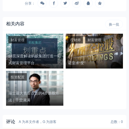
分享：
相关内容
换一批
财富管理
理财师
财富管理
53页深度解读蚂蚁集团打造一站
式财富管理平台
诺亚求“变”
投资配置
瑞士最大资管百达的4步选股方
法 | 干货满满
评论
A 为本文作者，G 为游客
总数：0