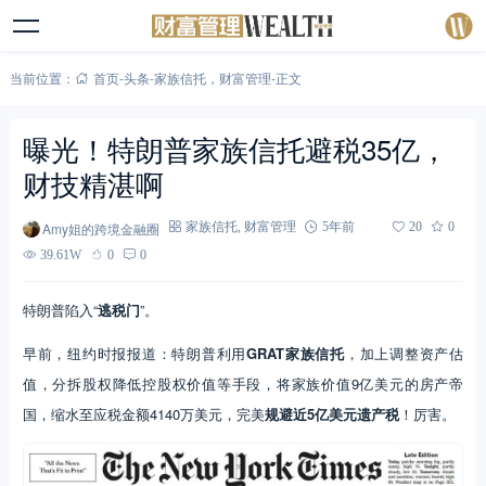
当前位置：
首页
-
头条
-
家族信托
，
财富管理
-
正文
曝光！特朗普家族信托避税35亿，
财技精湛啊
Amy姐的跨境金融圈
家族信托
,
财富管理
5年前
20
0
39.61W
0
0
特朗普陷入“
逃税门
”。
早前，纽约时报报道：特朗普利用
GRAT家族信托
，加上调整资产估
值，分拆股权降低控股权价值等手段，将家族价值9亿美元的房产帝
国，缩水至应税金额4140万美元，完美
规避近5亿美元遗产税
！厉害。