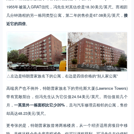
1955年被装入GRAT信托，冯先生对其估价是18.30美元/英尺。而相距
几分钟路程的另一栋同类型公寓，第二年的售价是67.08美元/英尺，
接
近它的四倍
。
△左边是特朗普家族名下的公寓，右边是四倍价格的“别人家公寓”
高端房产也不例外，特朗普家族名下的劳伦斯大厦(Lawrence Towers)
带有宽敞阳台，但冯先生认为它仅值24.54美元/英尺。而估值前几个
月，
一英里外一栋面积比它少20%
，且与汽车修理店相邻的公寓，售价
却高达48.23美元/英尺。
更夸张的是，特朗普家族曾将两栋楼房，从一个经济适用房项目中移
除，虽然这样会失去房产税减免，但可以涨租获利。可冯先生在估值时