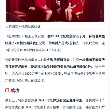
△特朗普和他的兄弟姐妹
《纽约时报》翻查记录发现，
在GRAT信托成立前几个月，特朗普家族
组建了7家新的有限责任公司，并将财产分成7份转入
。信托成立时，这
7家公司的49.8%股份被转入GRAT信托。
特朗普家族声称弗雷德夫妇是
少数股权所有者，并且一栋建筑不能像股
票那样容易出售，硬是将冯先生9390万美元的估值再降低45%
。这一声
明，结合超过1830万美元的标准扣减项，完成了将价值近9亿美元的房
产变成4140万美元的炼金术。
❐ 成功
事实上，特朗普家族的GRAT信托
并没有完全避开审查
。国税局审计了
弗雷德夫妇的GRAT信托赠予税申报单，得出的结论是，弗雷德夫妇
严