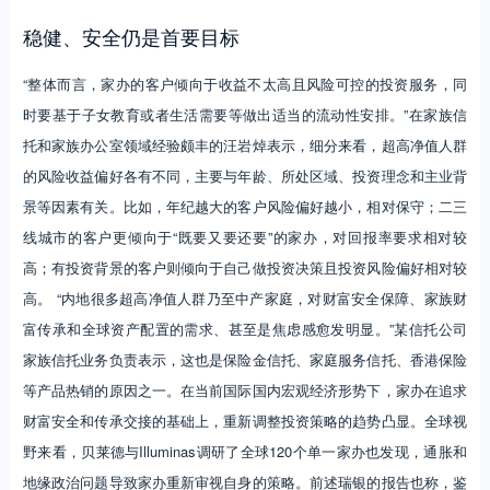
稳健、安全仍是首要目标
“整体而言，家办的客户倾向于收益不太高且风险可控的投资服务，同
时要基于子女教育或者生活需要等做出适当的流动性安排。”在家族信
托和家族办公室领域经验颇丰的汪岩焯表示，细分来看，超高净值人群
的风险收益偏好各有不同，主要与年龄、所处区域、投资理念和主业背
景等因素有关。比如，年纪越大的客户风险偏好越小，相对保守；二三
线城市的客户更倾向于“既要又要还要”的家办，对回报率要求相对较
高；有投资背景的客户则倾向于自己做投资决策且投资风险偏好相对较
高。 “内地很多超高净值人群乃至中产家庭，对财富安全保障、家族财
富传承和全球资产配置的需求、甚至是焦虑感愈发明显。”某信托公司
家族信托业务负责表示，这也是保险金信托、家庭服务信托、香港保险
等产品热销的原因之一。在当前国际国内宏观经济形势下，家办在追求
财富安全和传承交接的基础上，重新调整投资策略的趋势凸显。全球视
野来看，贝莱德与Illuminas调研了全球120个单一家办也发现，通胀和
地缘政治问题导致家办重新审视自身的策略。前述瑞银的报告也称，鉴