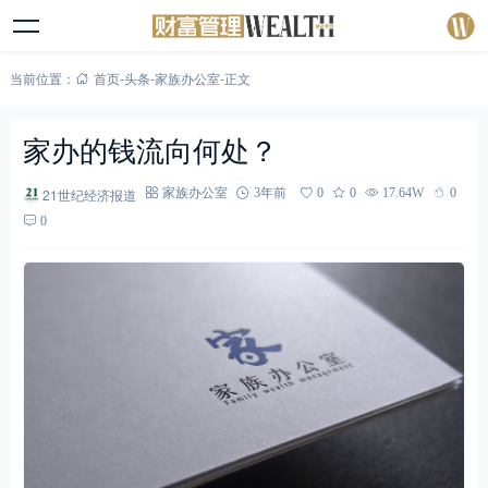
当前位置：
首页
-
头条
-
家族办公室
-
正文
家办的钱流向何处？
21世纪经济报道
家族办公室
3年前
0
0
17.64W
0
0