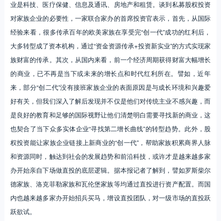
业是科技、医疗保健、信息及通讯、房地产和租赁。谈到私募股权投资
对家族企业的必要性，一家联合家办的首席投资官表示，首先，从国际
经验来看，很多传承百年的欧美家族在享受完“创一代”成功的红利后，
大多转型成了资本机构，通过“资金资源传承+投资新实业”的方式实现家
族财富的传承。其次，从国内来看，前一个经济周期获得财富大幅增长
的商业，已不再是当下或未来的增长点和时代红利所在。譬如，近年
来，部分“创二代”没有接班家族企业的表面原因是与成长环境和兴趣爱
好有关，但我们深入了解后发现并不仅是他们对传统主业不感兴趣，而
是良好的教育和足够的国际视野让他们清楚明白需要寻找新的商业，这
也契合了当下众多实体企业“寻找第二增长曲线”的转型趋势。此外，股
权投资能让家族企业链接上新商业的“创一代”，帮助家族积累商界人脉
和资源同时，触达到社会的发展趋势和前沿科技，或许才是越来越多家
办开始亲自下场做直投的底层逻辑。据本报记者了解到，譬如罗斯柴尔
德家族、洛克菲勒家族和瓦伦堡家族等均通过直投进行资产配置。而国
内也越来越多家办开始招兵买马，增设直投团队，对一级市场的直投跃
跃欲试。