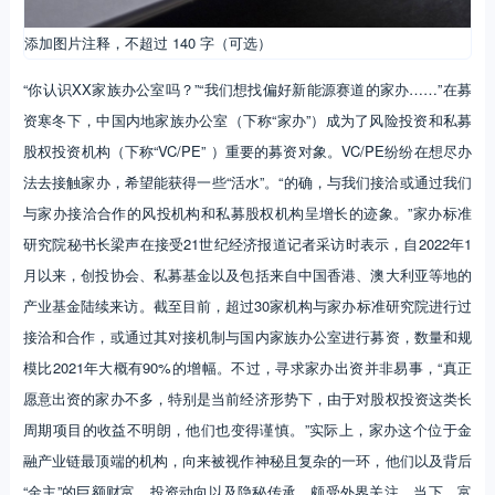
添加图片注释，不超过 140 字（可选）
“你认识XX家族办公室吗？”“我们想找偏好新能源赛道的家办……”在募
资寒冬下，中国内地家族办公室（下称“家办”）成为了风险投资和私募
股权投资机构（下称“VC/PE” ）重要的募资对象。VC/PE纷纷在想尽办
法去接触家办，希望能获得一些“活水”。“的确，与我们接洽或通过我们
与家办接洽合作的风投机构和私募股权机构呈增长的迹象。”家办标准
研究院秘书长梁声在接受21世纪经济报道记者采访时表示，自2022年1
月以来，创投协会、私募基金以及包括来自中国香港、澳大利亚等地的
产业基金陆续来访。截至目前，超过30家机构与家办标准研究院进行过
接洽和合作，或通过其对接机制与国内家族办公室进行募资，数量和规
模比2021年大概有90%的增幅。不过，寻求家办出资并非易事，“真正
愿意出资的家办不多，特别是当前经济形势下，由于对股权投资这类长
周期项目的收益不明朗，他们也变得谨慎。”实际上，家办这个位于金
融产业链最顶端的机构，向来被视作神秘且复杂的一环，他们以及背后
“金主”的巨额财富、投资动向以及隐秘传承，颇受外界关注。当下，富