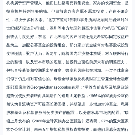
机构属于资产管理人，他们往往都需要募集资金。家办的长期资金，是
投资机构特别想要的钱。但目前家办客户愿不愿意投资，存在不确定
性，取决于多种因素。”北京市道可特律师事务所高级顾问汪岩焯对21
世纪经济报道分析指出，深圳等南方地区的超高净值客户对VC/PE的了
解或认可度更好，东北、西北等地的客户可能还是更希望以固定收益产
品为主、加配公募基金的投资组合。部分家办资金缘何对私募股权投资
变得谨慎，梁声认为，近两年，随着国内经济整体放缓，对互联网等行
业的整顿，以及资本市场的规范，创投行业面临前所未有的调整压力，
包括直接募资和按期退出的难度、效率和风险都在增加。不过全球富豪
们似乎仍是相对有信心的。瑞银全球家族及机构财富主管兼全球金融市
场部联席主管GeorgeAthanasopoulos表示：“尽管当前市场及地缘政治
趋势促使投资者转向具流动性的短期固定收益，但66%的家族办公室仍
然认为非流动资产可提高长远回报，并期望进一步增加对冲基金、私募
股权基金及私募债务等另类资产的配置，以分散私募市场的配置。”瑞
银上月发布的《2023年全球家族办公室报告》还表明，27%的亚太区家
族办公室计划于未来五年增加私募股权直接投资，而他们最感兴趣的行