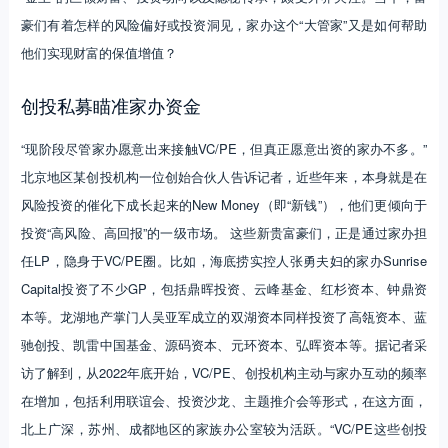
豪们有着怎样的风险偏好或投资洞见，家办这个“大管家”又是如何帮助
他们实现财富的保值增值？
创投私募瞄准家办资金
“现阶段尽管家办愿意出来接触VC/PE，但真正愿意出资的家办不多。”
北京地区某创投机构一位创始合伙人告诉记者，近些年来，本身就是在
风险投资的催化下成长起来的New Money（即“新钱”），他们更倾向于
投资“高风险、高回报”的一级市场。 这些新贵富豪们，正是通过家办担
任LP，隐身于VC/PE圈。比如，海底捞实控人张勇夫妇的家办Sunrise
Capital投资了不少GP，包括鼎晖投资、云峰基金、红杉资本、钟鼎资
本等。龙湖地产掌门人吴亚军成立的双湖资本同样投资了高瓴资本、蓝
驰创投、凯雷中国基金、源码资本、元环资本、弘晖资本等。据记者采
访了解到，从2022年底开始，VC/PE、创投机构主动与家办互动的频率
在增加，包括利用联谊会、投资沙龙、主题推介会等形式，在这方面，
北上广深，苏州、成都地区的家族办公室较为活跃。“VC/PE这些创投