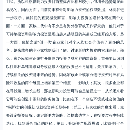
11%。所以虽然影响力投资目前整体占比相对较小，但增长趋势是显而
易见的。国内方面，目前尚未有针对影响力投资的权威数据。林奕谷进
一步表示，就我们的直观感受而言，影响力投资的增长体现在两个方
面：一方面，家族二代中有不少是有海外教育或工作背景的，他们对于
可持续投资和影响力投资呈现出越来越明显的兴趣或已经开始入场。另
一方面，疫情之后“创一代”企业家们对个人及社会价值有了更多的思
考，越来越多的企业家找到我们了解、讨论影响力投资的实现路径。那
么，家办应如何正确打开影响力投资？林奕谷的建议是，首先要认识到
以往那种单纯追求财务收益最大化的投资已不再适用，关注影响力、可
持续相关的投资是未来的趋势。因此家族企业或家办进行投资时应在风
险和收益的两个维度上增加第三个维度——影响力；其次，很多企业都
在寻找第二增长曲线，那么影响力投资可能会是途径之一，从长远来看
它可能会创造非常好的财务价值，比如在下一个创造环境或社会价值的
“特斯拉”的创业初期就投资并长期持有；第三，从实操的角度来看，先
要设定投资目标，确定影响力策略，边探索边学习，在投资过程中持续
迭代，找到适合自己的路径；第四，升级资产配置思路，比如使用“全