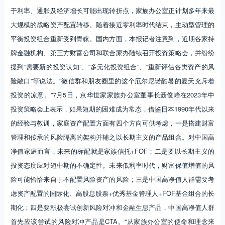
于利率、通胀及经济增长可能出现转折点，家族办公室正计划多年来最
大规模的战略资产配置转移。随着接近零利率时代结束，主动型管理的
平衡投资组合重新受到青睐。国内方面，本报记者注意到，近期各家持
牌金融机构、第三方财富公司和联合家办陆续召开投资策略会，并纷纷
提到“需要新的投资认知”、“多元化投资组合”、“重新评估各类资产的风
险敞口”等说法。“微信群和朋友圈里的这个厄尔尼诺酷暑的夏天充斥着
投资的凉意。”7月5日，京华世家家族办公室董事长聂俊峰在2023年中
投资策略会上表示，如果短期的困难成为常态，借鉴日本1990年代以来
的经验与教训，家庭资产配置方面有四个方向可供考虑，一是搭建财富
管理和传承的风险隔离的架构并辅之以长期主义的产品组合。对中国高
净值家庭而言，未来的标配就是家族信托+FOF；二是要以长期主义的
投资态度应对短中期的不确定性。未来低利率时代，财富保值增值的风
险可能恰恰来自于不配置风险资产的风险；三是中国高净值人群需要考
虑资产配置的国际化、高股息股票+优秀基金管理人+FOF基金组合的长
期化；四是要积极尝试创新风险对冲和金融生息产品，中国高净值人群
首先应该尝试的风险对冲产品是CTA。“从家族办公室的使命和理念来