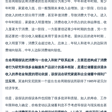
生命周期假说将消费者的生命周期分为青少年、中年和老年时期。青少
年时期，家庭收入低，但一般预期未来收入会增加。这一阶段，往往会
把收入的绝大部分用于消费，甚至举债消费，导致消费大于收入。进入
中年时期后，家庭收入明显增加，消费在收入中所占的比例会降低，收
入显著大于消费。这一阶段，一方面要偿还青少年时期的负债，另一方
面还要把一部分收入储蓄起来用于退休后养老。退休以后的老年时期，
收入明显下降，消费又会超过收入。总体上，年轻人和老年人的边际消
费倾向较高，中年人边际消费倾向较低。
生命周期假说把消费与一生收入和财产联系起来，主要思想构成了消费
者行为研究和很多金融服务产品设计的基本框架，是通过储蓄提供退休
收入的养老金制度的理论依据，该假说在研究家庭和企业储蓄中得到广
泛应用。
莫迪利安尼因第一个提出生命周期假说而获得了1985年诺贝尔
经济学奖。
但是，该假说的假设条件也招致了很多批评和质疑。如人的寿命、工作
年限和收入确定，价格变动以及储蓄利息不予考虑等假设与现实相去甚
远。
一生消费等于总收入的假说过于理想化，“人没了，钱没花完”或者