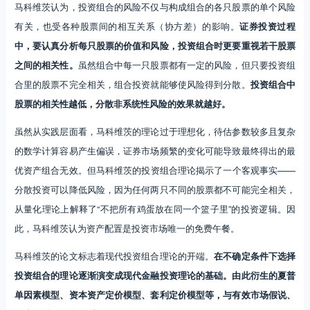
马科维茨认为，投资组合的风险不仅与构成组合的各只股票的单个风险
有关，也受各种股票间的相互关系（协方差）的影响。
证券投资过程
中，要认真分析每只股票的价值和风险，投资组合时更要重视若干股票
之间的相关性。
虽然组合中每一只股票都有一定的风险，但只要投资组
合里的股票不完全相关，组合投资就能够使风险得到分散。
投资组合中
股票的相关性越低，分散非系统性风险的效果就越好。
虽然从实践层面看，马科维茨的理论过于理想化，待估参数较多且复杂
的数学计算容易产生偏误，证券市场频繁的变化可能导致最终得出的最
优资产组合无效。但马科维茨的投资组合理论揭示了一个客观事实——
分散投资可以降低风险，因为任何两只不同的股票都不可能完全相关，
从量化理论上解释了“不把所有鸡蛋放在同一个篮子里”的投资逻辑。因
此，马科维茨认为资产配置是投资市场唯一的免费午餐。
马科维茨的论文标志着现代投资组合理论的开端。
在不确定条件下选择
投资组合的理论逐渐演变成现代金融投资理论的基础。由此衍生的夏普
单因素模型、资本资产定价模型、套利定价模型等，与有效市场假说、