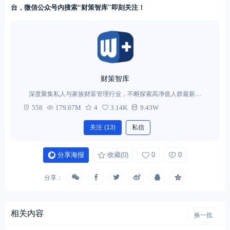
台，微信公众号内搜索“财策智库”即刻关注！
财策智库
深度聚集私人与家族财富管理行业，不断探索高净值人群最新需
求。
558
179.67M
4
3.14K
9.43W
关注
(13)
私信
分享海报
收藏
(0)
0
0
分享：
相关内容
换一批