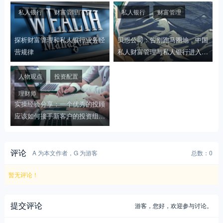
私人银行
财富管理
私人银行
财富管理
探析财富管理和私人银行业务经
贝恩公司：告别跑马圈地，中国
营规律
私人财富管理与私人银行进入新
业态
人物观点
投资配置
理财师
实操经验分享：一个优秀的投顾
应该如何接手新客户的投资组
合？
评论
A 为本文作者，G 为游客
总数：0
暂无评论！
提交评论
游客，
您好，欢迎参与讨论。