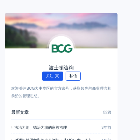
波士顿咨询
关注
(0)
私信
欢迎关注BCG大中华区的官方账号，获取领先的商业理念和
前沿的管理思想。
最新文章
22篇
法治为纲、德治为魂的家族治理
3年前
对话新希望六和董事长刘畅：从“新”出发，齐心合
4年前