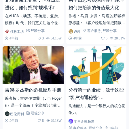
进化，如何找到“规模”和“敏
如何把陪谈的价值最大化
捷”之间的平衡？
在VUCA（动荡、不确定、复杂、
作者：马鹿 来源：马鹿的野狐禅
模糊）时代，我们更关注这个世界
原标题：《客户经理如何把陪谈的
的急剧变化以及未来的不确定性，
价值最大化？》 在工作中，客户
领教工坊
W君
经验分享
客户服务
,
经验分享
因此，敏捷思维、快速决策、动态
经理往往需要邀请其他角色一起面
4年前
3
34.15W
4年前
6
20.81W
协作等被频频提及。诚然...
谈客户，就是所谓的"陪...
吉姆·罗杰斯的危机应对手册
分行第一的业绩，源于这些
“客户沟通秘密”…
编者按：吉姆·罗杰斯（Jim Roger
s）是一个混杂了专业知识与街头
沟通能力，是一个银行人的核心竞
智慧的投资家，没有人会忽视他对
争力。
巴伦周刊
经验分享
经济大势的判断。罗杰斯近期发出
5年前
8
29.18W
零售金融频道
警告，在新冠疫...
客户服务
,
经验分享
5年前