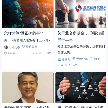
怎样才算“做正确的事”？
关于北交所基金， 你要知道
的一二三
富二代与普通人创业有什么不同？
知道北交所基金来得快，没有想到
人神共奋
经验分享
会这么快。
4年前
3
18.79W
韭圈儿
经验分享
4年前
4
29.35W
龙湖集团王亚军：企业成长
用丰田思考法探讨客户经理