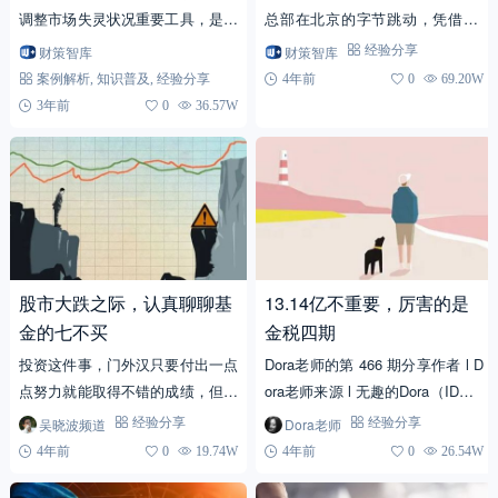
调整市场失灵状况重要工具，是充
总部在北京的字节跳动，凭借2.3
当调控杠杆调节社会经济的重要手
万亿元估值成为全球最大独角兽！
财策智库
财策智库
经验分享
段，是促进产业、消费结构合理化
从不起眼到所有人不得不看见，字
案例解析
,
知识普及
,
经验分享
4年前
0
69.20W
的助推器，是促进社会公平...
节仅仅用了不到十...
3年前
0
36.57W
股市大跌之际，认真聊聊基
13.14亿不重要，厉害的是
金的七不买
金税四期
投资这件事，门外汉只要付出一点
Dora老师的第 466 期分享作者 l D
点努力就能取得不错的成绩，但想
ora老师来源 l 无趣的Dora（ID：w
要超越这唾手可得的成绩，就要付
uqudeDora） 大家好，我是Dora老
吴晓波频道
Dora老师
经验分享
经验分享
出极大的努力。——巴菲特 文 /
师。 看标题...
4年前
0
19.74W
4年前
0
26.54W
巴九灵（转载微信公众...