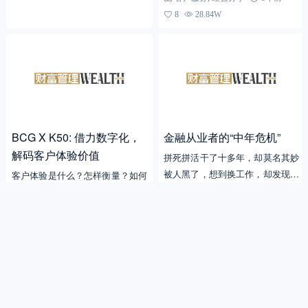
8
28.84W
BCG X K50: 借力数字化，
金融从业者的“中年危机”
解码客户体验价值
拼死拼活干了十多年，却莫名其妙
被人黑了，想到换工作，却发现很
客户体验是什么？怎样衡量？如何
多机构和岗位都不要35岁以上的人
从日常的产品和运营角度优化“黑
温和的强硬派
经验分享
了，再多一想，更怕从一个坑里爬
盒子”中出现的结果，提升客户体
波士顿咨询
5年前
11
30.14W
出来又掉进一个新坑，自...
验回报？
客户体验
,
经验分享
5年前
11
33.29W