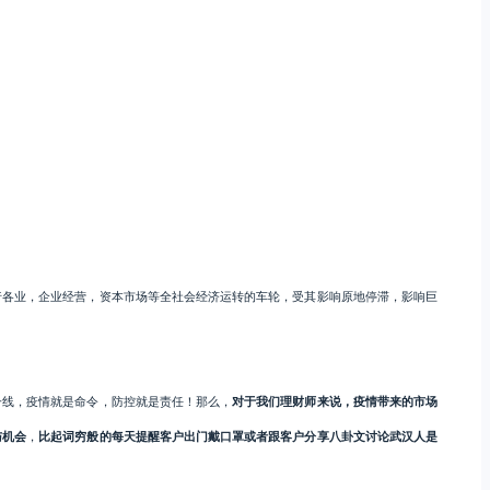
行各业，企业经营，资本市场等全社会经济运转的车轮，受其影响原地停滞，影响巨
一线，疫情就是命令，防控就是责任！那么，
对于我们理财师来说，疫情带来的市场
与机会
，
比起词穷般的每天提醒客户出门戴口罩或者跟客户分享八卦文讨论武汉人是