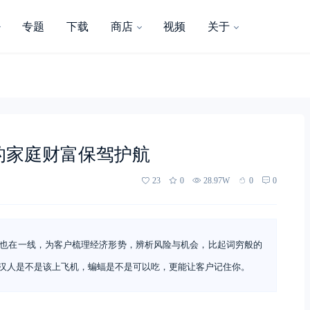
专题
下载
商店
视频
关于
的家庭财富保驾护航
23
0
28.97W
0
0
也在一线，为客户梳理经济形势，辨析风险与机会，比起词穷般的
汉人是不是该上飞机，蝙蝠是不是可以吃，更能让客户记住你。