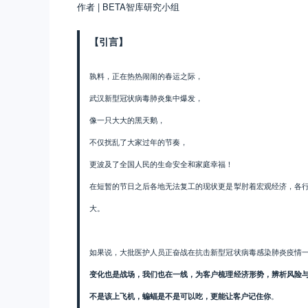
作者 | BETA智库研究小组
【引言】
孰料，正在热热闹闹的春运之际，
武汉新型冠状病毒肺炎集中爆发，
像一只大大的黑天鹅，
不仅扰乱了大家过年的节奏，
更波及了全国人民的生命安全和家庭幸福！
在短暂的节日之后各地无法复工的现状更是掣肘着宏观经济，各
大。
如果说，大批医护人员正奋战在抗击新型冠状病毒感染肺炎疫情
变化也是战场，我们也在一线，为客户梳理经济形势，辨析风险
不是该上飞机，蝙蝠是不是可以吃，更能让客户记住你
。